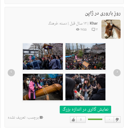
دوست
دوست
نداشتن
دارم
روزِ باروری در ژاپن
Khar
۱۲ سال قبل
|
|
دسته:
فرهنگ
۱۷۵۵
۲
›
‹
نمایش گالری در اندازه بزرگ
برچسب: تعریف نشده
۵
۰
دوست
دوست