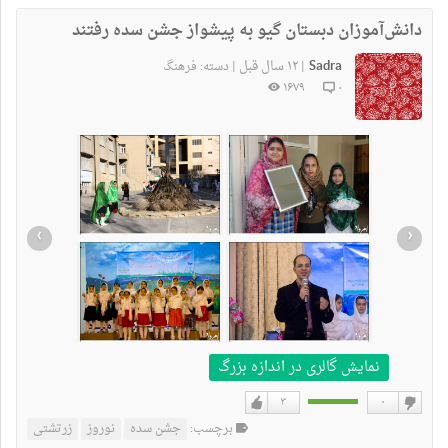
نداشتن
دارم
دانش‌آموزان دبستان گيو به پيشواز جشن سده رفتند
Sadra
۱۲ سال قبل
|
|
دسته:
فرهنگ
۱۶۷۹
۰
›
‹
نمایش گالری در اندازه بزرگ
۳
۰
دوست
دوست
برچسب:
جشن سده
نوروز
زرتشتی
نداشتن
دارم