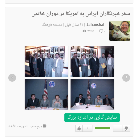
سفر خبرنگاران ایرانی به آمریکا در دوران خاتمی
Jahanshah
۱۲ سال قبل
|
|
دسته:
فرهنگ
۲۱۶۵
۰
›
‹
نمایش گالری در اندازه بزرگ
برچسب: تعریف نشده
۱
۰
دوست
دوست