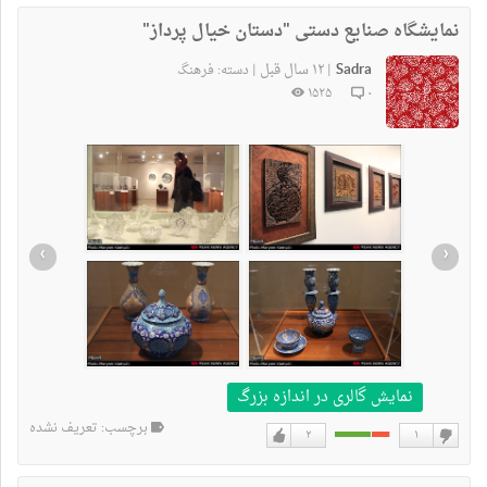
نداشتن
دارم
نمایشگاه صنایع دستی "دستان خیال پرداز"
Sadra
۱۲ سال قبل
|
|
دسته:
فرهنگ
۱۵۲۵
۰
›
‹
نمایش گالری در اندازه بزرگ
برچسب: تعریف نشده
۲
۱
دوست
دوست
نداشتن
دارم