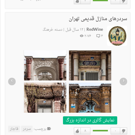
۳
۰
دوست
دوست
نداشتن
دارم
سردرهای منازل قدیمی تهران
RedWine
۱۲ سال قبل
|
|
دسته:
فرهنگ
۲۰۷۶
۴
›
‹
نمایش گالری در اندازه بزرگ
برچسب:
سردر
ﻗﺎﺟﺎﺭ
۸
۰