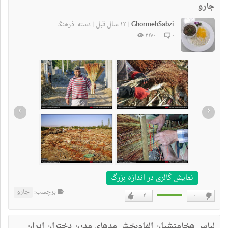
جارو
GhormehSabzi
۱۲ سال قبل
|
|
دسته:
فرهنگ
۲۱۷۰
۰
›
‹
نمایش گالری در اندازه بزرگ
برچسب:
جارو
۲
۰
دوست
دوست
نداشتن
دارم
لباس هخامنشیان الهام‌بخش مدهای مدرن دختران ایران