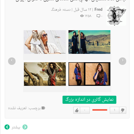
Fred
۱۲ سال قبل
|
|
دسته:
فرهنگ
۱۲۵۸
۰
›
‹
نمایش گالری در اندازه بزرگ
برچسب: تعریف نشده
۰
۱
دوست
دوست
نداشتن
دارم
بیشتر