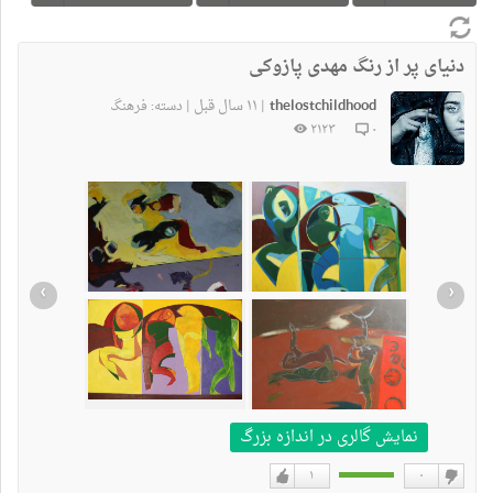
دنیای پر از رنگ مهدی پازوکی
thelostchildhood
۱۱ سال قبل
|
|
دسته:
فرهنگ
۲۱۲۳
۰
›
‹
نمایش گالری در اندازه بزرگ
۱
۰