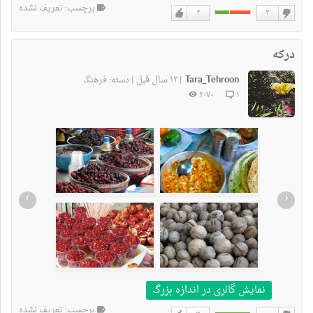
برچسب: تعریف نشده
۲
۳
دوست
دوست
نداشتن
دارم
درکه
Tara_Tehroon
۱۲ سال قبل
|
|
دسته:
فرهنگ
۲۰۷۰
۱
›
‹
نمایش گالری در اندازه بزرگ
برچسب: تعریف نشده