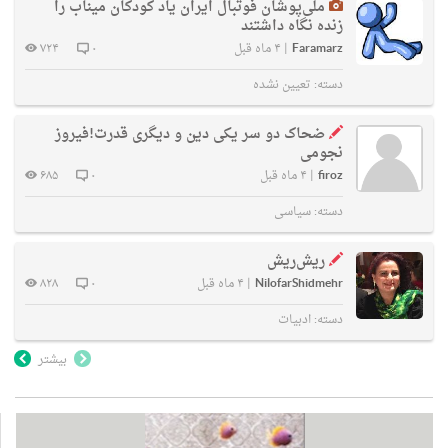
ملی‌پوشان فوتبال ایران یاد کودکان میناب را
زنده نگاه داشتند
Faramarz
|
۴ ماه قبل
۰
۷۲۴
دسته:
تعیین نشده
ضحاک دو سر یکی دین و دیگری قدرت!فیروز
نجومی
firoz
|
۴ ماه قبل
۰
۶۸۵
دسته:
سیاسی
ریش‌ریش
NilofarShidmehr
|
۴ ماه قبل
۰
۸۲۸
دسته:
ادبیات
بیشتر