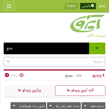
زبانها
فارسی
English
Toggle
gation
نیست، نگرد
منو
ویدیو
خانه
ویدیو
بیشتر
تازه ترین ویدئو ها
برترین ویدئو ها
دسته:
همه
مدت:
همه زمان ها
نشون بده:
هیچکدام