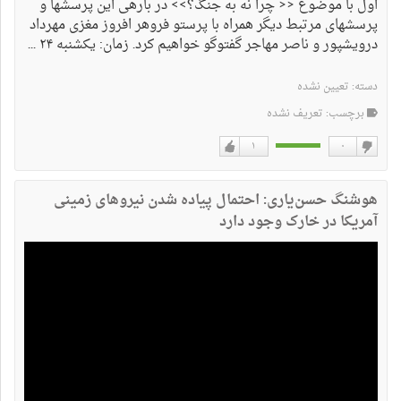
اول با موضوع << چرا نه به جنگ؟>> در بارهی این پرسشها و
پرسشهای مرتبط دیگر همراه با پرستو فروهر افروز مغزی مهرداد
درویشپور و ناصر مهاجر گفتوگو خواهیم کرد. زمان: یکشنبه ۲۴ ...
دسته:
تعیین نشده
برچسب: تعریف نشده
۱
۰
دوست
دوست
نداشتن
دارم
هوشنگ حسن‌یاری: احتمال پیاده شدن نیروهای زمینی
آمریکا در خارک وجود دارد