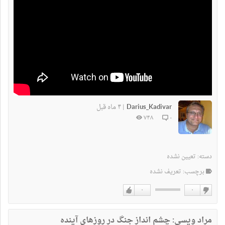
Darius_Kadivar
۴ ماه قبل
|
۷۴۸
۰
دسته:
تعیین نشده
برچسب: تعریف نشده
۰
۰
دوست
دوست
نداشتن
دارم
مراد ویسی: چشم انداز جنگ در روزهای آینده