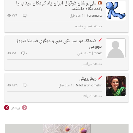
ملی‌پوشان فوتبال ایران یاد کودکان میناب را
زنده نگاه داشتند
Faramarz
|
۴ ماه قبل
۰
۷۳۹
دسته:
تعیین نشده
ضحاک دو سر یکی دین و دیگری قدرت!فیروز
نجومی
firoz
|
۴ ماه قبل
۰
۷۰۱
دسته:
سیاسی
ریش‌ریش
NilofarShidmehr
|
۴ ماه قبل
۰
۸۳۸
دسته:
ادبیات
بیشتر