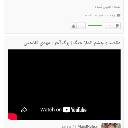
دسته:
تعیین نشده
برچسب: تعریف نشده
۱
۰
دوست
دوست
نداشتن
دارم
مقصد و چشم انداز جنگ | برگ آخر | مهدی فلاحتی
MajidNaficy
۴ ماه قبل
|