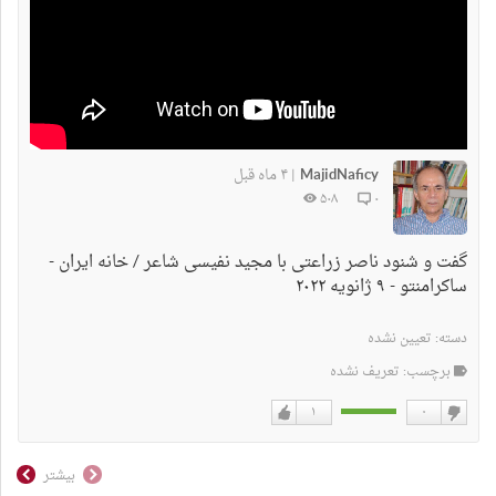
MajidNaficy
۴ ماه قبل
|
۵۰۸
۰
گفت و شنود ناصر زراعتی با مجید نفیسی شاعر / خانه ایران -
ساکرامنتو - ۹ ژانویه ۲۰۲۲
دسته:
تعیین نشده
برچسب: تعریف نشده
۱
۰
دوست
دوست
نداشتن
دارم
بیشتر