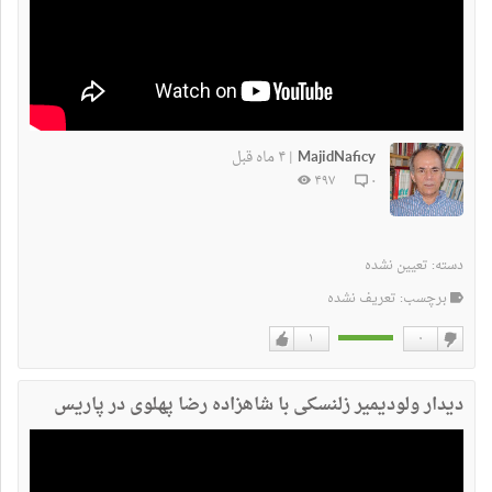
MajidNaficy
۴ ماه قبل
|
۴۹۷
۰
دسته:
تعیین نشده
برچسب: تعریف نشده
۱
۰
دوست
دوست
نداشتن
دارم
دیدار ولودیمیر زلنسکی با شاهزاده رضا پهلوی در پاریس