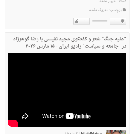
دسته:
تعیین نشده
برچسب: تعریف نشده
۰
۰
دوست
دوست
نداشتن
دارم
"علیه جنگ" شعر و کفتکوی مجید نفیسی با رضا گوهرزاد
در "جامعه و سیاست" رادیو ایران - ۱۵ مارس ۲۰۲۶
MajidNaficy
۴ ماه قبل