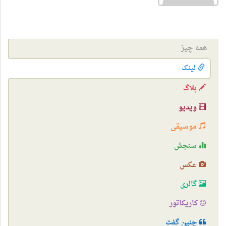
همه چیز
لینک
بلاگ
ویدیو
موسیقی
سنجش
عکس
گالری
کاریکاتور
چنین گفت