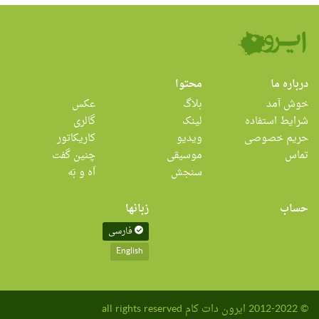
درباره ما
محتوا
خوش آمد
بلاگ
عکس
شرایط استفاده
لینک
گالری
حریم خصوصی
ویدیو
کاریکاتور
تماس
موسیقی
چنین گفت
سنجش
اَه و بَه
حساب
زبانها
فارسی
English
© 2012-2022 ایرون دات کام all rights reserved