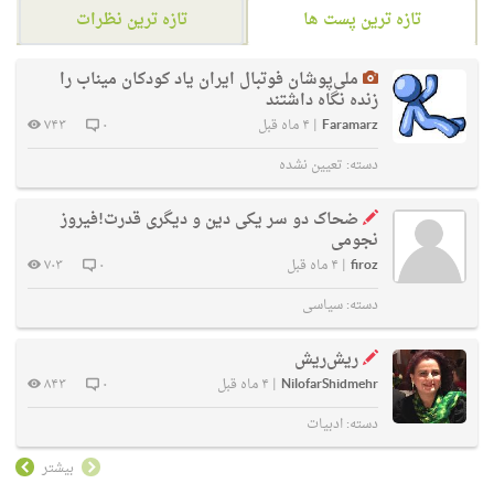
تازه ترین پست ها
تازه ترین نظرات
ملی‌پوشان فوتبال ایران یاد کودکان میناب را
زنده نگاه داشتند
Faramarz
|
۴ ماه قبل
۰
۷۴۳
دسته:
تعیین نشده
ضحاک دو سر یکی دین و دیگری قدرت!فیروز
نجومی
firoz
|
۴ ماه قبل
۰
۷۰۳
دسته:
سیاسی
ریش‌ریش
NilofarShidmehr
|
۴ ماه قبل
۰
۸۴۳
دسته:
ادبیات
بیشتر