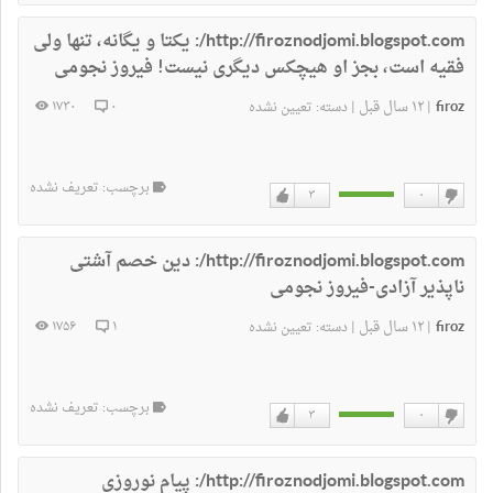
دوست
دوست
نداشتن
دارم
http://firoznodjomi.blogspot.com/:
یکتا و یگانه، تنها ولی
فقیه است، بجز او هیچکس دیگری نیست! فیروز نجومی
firoz
۱۲ سال قبل
۱۷۳۰
۰
|
|
دسته:
تعیین نشده
برچسب: تعریف نشده
۳
۰
دوست
دوست
نداشتن
دارم
http://firoznodjomi.blogspot.com/:
دین خصم آشتی
ناپذیر آزادی-فیروز نجومی
firoz
۱۲ سال قبل
۱۷۵۶
۱
|
|
دسته:
تعیین نشده
برچسب: تعریف نشده
۳
۰
دوست
دوست
نداشتن
دارم
http://firoznodjomi.blogspot.com/:
پیام نوروزی