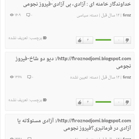
خداوندگار خامنه ای : آزادی، بی آزادی-فیروز نجومی
firoz
۱۲ سال قبل
۱۶۰۹
۰
|
|
دسته:
سیاسی
برچسب: تعریف نشده
۴
۰
دوست
دوست
نداشتن
دارم
http://firoznodjomi.blogspot.com/:
دیو دو شاخ-فیروز
نجومی
firoz
۱۲ سال قبل
۱۴۶۸
۰
|
|
دسته:
تعیین نشده
برچسب: تعریف نشده
۴
۰
دوست
دوست
نداشتن
دارم
http://firoznodjomi.blogspot.com/:
آزادی مسئولانه یا
آزادی در فرمانبری؟فیروز نجومی