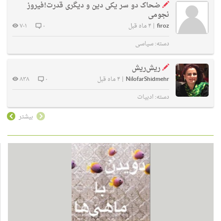
ضحاک دو سر یکی دین و دیگری قدرت!فیروز
نجومی
firoz
|
۴ ماه قبل
۰
۷۰۱
دسته:
سیاسی
ریش‌ریش
NilofarShidmehr
|
۴ ماه قبل
۰
۸۳۸
دسته:
ادبیات
بیشتر