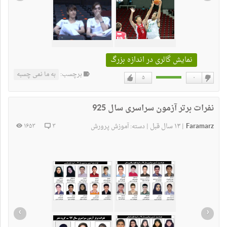
نمایش گالری در اندازه بزرگ
برچسب:
به ما نمی چسبه
۵
۰
دوست
دوست
نداشتن
دارم
نفرات برتر آزمون سراسری سال 925
Faramarz
۱۳ سال قبل
۱۶۵۳
۳
|
|
دسته:
آموزش پرورش
›
‹