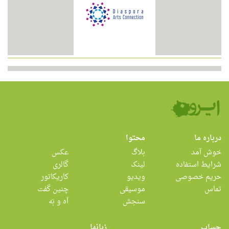
درباره ما
محتوا
خوش آمد
بلاگ
عکس
شرایط استفاده
لینک
گالری
حریم خصوصی
ویدیو
کاریکاتور
تماس
موسیقی
چنین گفت
سنجش
اَه و بَه
حساب
زبانها