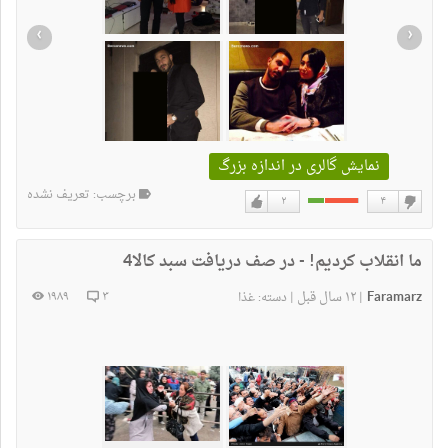
›
‹
نمایش گالری در اندازه بزرگ
برچسب: تعریف نشده
۲
۴
دوست
دوست
نداشتن
دارم
ما انقلاب کردیم! - در صف دریافت سبد کالا4
Faramarz
۱۲ سال قبل
۱۹۸۹
۳
|
|
دسته:
غذا