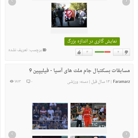
›
‹
نمایش گالری در اندازه بزرگ
برچسب: تعریف نشده
۳
۲
دوست
دوست
نداشتن
دارم
مسابقات بسكتبال جام ملت های آسيا - فیلیپین 9
Faramarz
۱۳ سال قبل
۱۸۱۳
۰
|
|
دسته:
ورزشی
›
‹