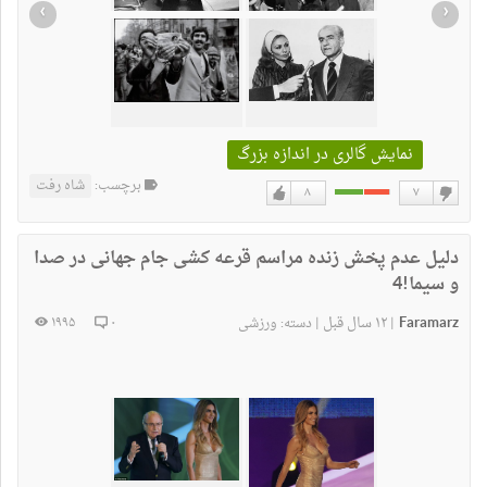
›
‹
نمایش گالری در اندازه بزرگ
برچسب:
شاه رفت
۸
۷
دوست
دوست
نداشتن
دارم
دلیل عدم پخش زنده مراسم قرعه کشی جام جهانی در صدا
و سیما!4
Faramarz
۱۲ سال قبل
۱۹۹۵
۰
|
|
دسته:
ورزشی