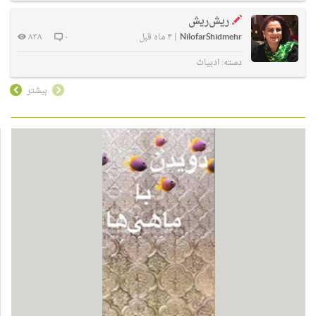
ریش‌ریش
NilofarShidmehr
|
۴ ماه قبل
۰
۸۳۸
دسته:
ادبیات
بیشتر