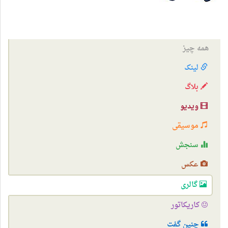
همه چیز
لینک
بلاگ
ویدیو
موسیقی
سنجش
عکس
گالری
کاریکاتور
چنین گفت