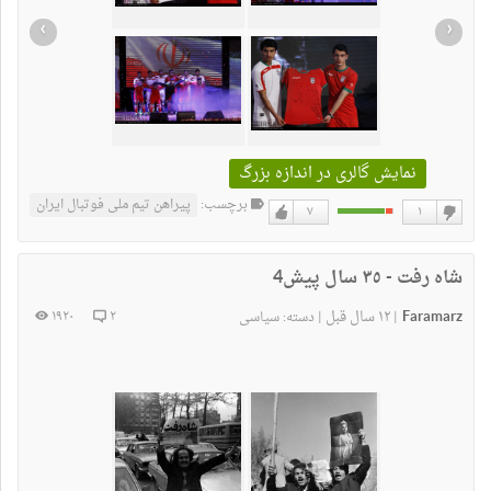
›
‹
نمایش گالری در اندازه بزرگ
برچسب:
پیراهن تیم ملی فوتبال ایران
۷
۱
دوست
دوست
نداشتن
دارم
شاه رفت - ٣٥ سال پیش4
Faramarz
۱۲ سال قبل
۱۹۲۰
۲
|
|
دسته:
سیاسی