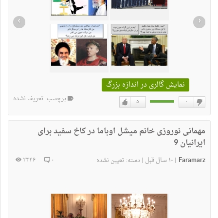
›
‹
نمایش گالری در اندازه بزرگ
برچسب: تعریف نشده
۵
۰
دوست
دوست
نداشتن
دارم
مهمانی نوروزی خانم میشل اوباما در کاخ سفید برای
ایرانیان 9
Faramarz
۱۰ سال قبل
۲۴۴۶
۰
|
|
دسته:
تعیین نشده