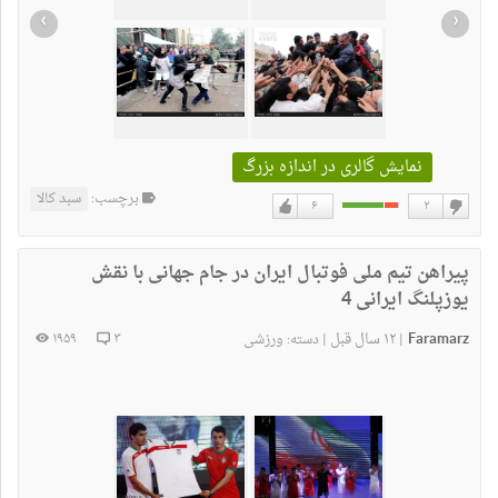
›
‹
نمایش گالری در اندازه بزرگ
برچسب:
سبد کالا
۶
۲
دوست
دوست
نداشتن
دارم
پیراهن تیم ملی فوتبال ایران در جام جهانی با نقش
یوزپلنگ ایرانی 4
Faramarz
۱۲ سال قبل
۱۹۵۹
۳
|
|
دسته:
ورزشی