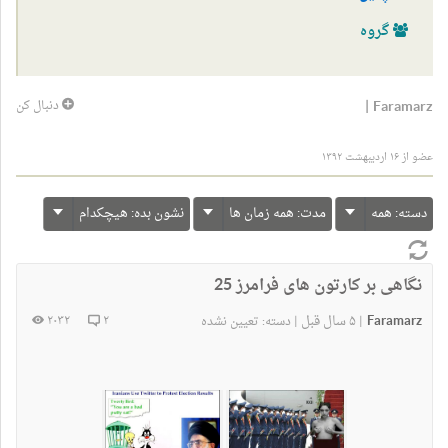
گروه
|
Faramarz
دنبال کن
عضو از ۱۶ اردیبهشت ۱۳۹۲
دسته:
همه
مدت:
همه زمان ها
نشون بده:
هیچکدام
نگاهی بر کارتون های فرامرز 25
Faramarz
۵ سال قبل
۲۰۳۲
۲
|
|
دسته:
تعیین نشده