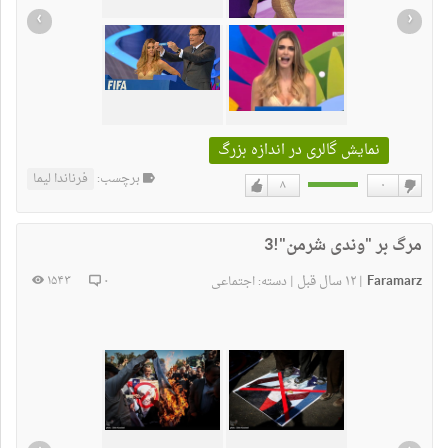
›
‹
نمایش گالری در اندازه بزرگ
برچسب:
فرناندا لیما
۸
۰
دوست
دوست
نداشتن
دارم
مرگ بر "وندی شرمن"!3
Faramarz
۱۲ سال قبل
۱۵۴۳
۰
|
|
دسته:
اجتماعی