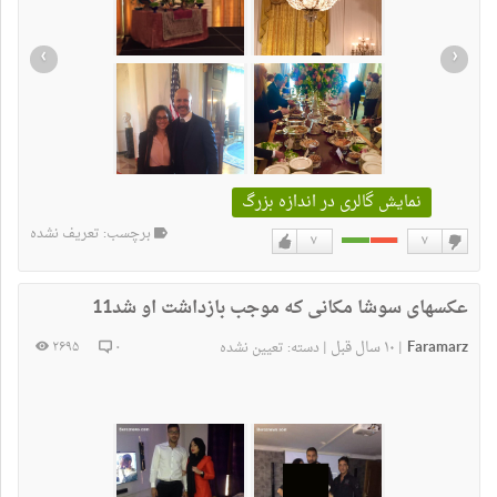
›
‹
نمایش گالری در اندازه بزرگ
برچسب: تعریف نشده
۷
۷
دوست
دوست
نداشتن
دارم
عکسهای سوشا مکانی که موجب بازداشت او شد11
Faramarz
۱۰ سال قبل
۲۶۹۵
۰
|
|
دسته:
تعیین نشده