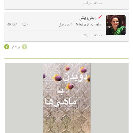
دسته:
سیاسی
ریش‌ریش
NilofarShidmehr
|
۴ ماه قبل
۰
۸۲۸
دسته:
ادبیات
بیشتر