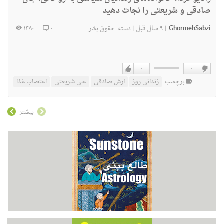
صادقی و شریعتی را نجات دهید
GhormehSabzi
۹ سال قبل
۱۳۸۰
۰
|
|
دسته:
حقوق بشر
۰
۰
دوست
دوست
برچسب:
زندانی روز
آرش صادقی
علی شریعتی
اعتصاب غذا
نداشتن
دارم
بیشتر