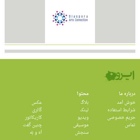
درباره ما
محتوا
خوش آمد
بلاگ
عکس
شرایط استفاده
لینک
گالری
حریم خصوصی
ویدیو
کاریکاتور
تماس
موسیقی
چنین گفت
سنجش
اَه و بَه