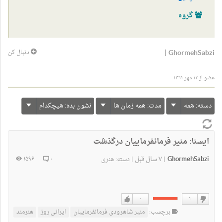
گروه
|
GhormehSabzi
دنبال کن
عضو از ۱۲ مهر ۱۳۹۱
دسته:
همه
مدت:
همه زمان ها
نشون بده:
هیچکدام
ایسنا:
منیر فرمانفرماییان درگذشت
GhormehSabzi
۷ سال قبل
۱۵۹۶
۰
|
|
دسته:
هنری
۰
۱
دوست
دوست
برچسب:
منیر شاهرودی فرمانفرماییان
ایرانی روز
هنرمند
نداشتن
دارم