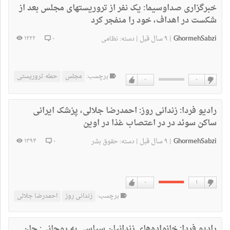
خبرگزاری صداوسیما:
یک نفر از تروریستهای مجلس بعد از
شکست در اهداف، خود را منفجر کرد
GhormehSabzi
۹ سال قبل
۱۲۲۲
۰
|
|
دسته:
نظامی
برچسب:
مجلس
حمله تروریستی
۰
۰
دوست
دوست
نداشتن
دارم
رادیو فردا:
زندانی روز: احمدرضا جلالی، پزشک ایرانی
ساکن سوئد در در اعتصاب غذا در اوین
GhormehSabzi
۹ سال قبل
۱۳۹۴
۰
|
|
دسته:
حقوق بشر
۰
۱
دوست
دوست
برچسب:
زندانی روز
احمدرضا جلالی
نداشتن
دارم
رادیو فردا:
خانواده‌های زندانیان سیاسی به روحانی: جان