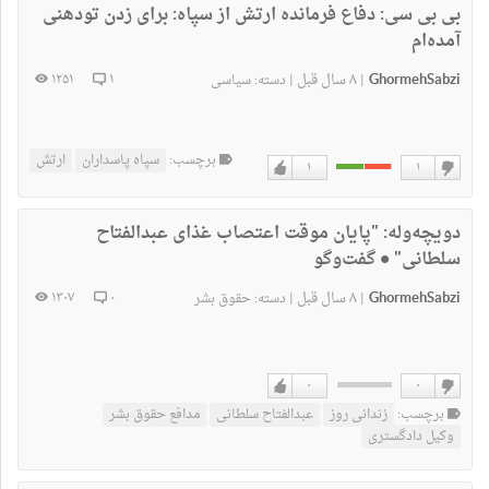
بی بی سی:
دفاع فرمانده ارتش از سپاه: برای زدن تودهنی
آمده‌ام
GhormehSabzi
۸ سال قبل
۱۲۵۱
۱
|
|
دسته:
سیاسی
برچسب:
سپاه پاسداران
ارتش
۱
۱
دوست
دوست
نداشتن
دارم
دویچه‌وله:
"پایان موقت اعتصاب غذای عبدالفتاح
سلطانی" • گفت‌وگو
GhormehSabzi
۸ سال قبل
۱۳۰۷
۰
|
|
دسته:
حقوق بشر
۰
۰
دوست
دوست
برچسب:
زندانی روز
عبدالفتاح سلطانی
مدافع حقوق بشر
نداشتن
دارم
وکیل دادگستری