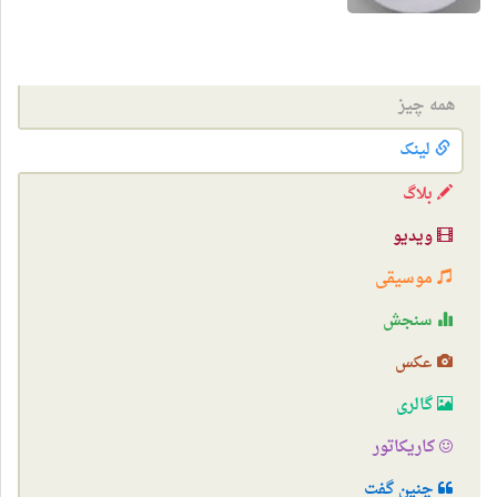
همه چیز
لینک
بلاگ
ویدیو
موسیقی
سنجش
عکس
گالری
کاریکاتور
چنین گفت