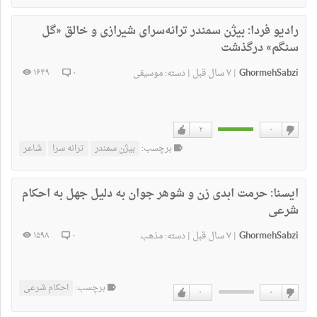
رادیو فردا:
بیژن سمندر ترانه‌سرای شیرازی و خالق «گل
سنگم» درگذشت
GhormehSabzi
۷ سال قبل
۱۶۴۹
۰
|
|
دسته:
موسیقی
۲
۰
دوست
دوست
برچسب:
بیژن سمندر
ترانه سرا
شاعر
نداشتن
دارم
ایسنا:
‌حرمت ابدی زن و شوهر جوان به دلیل جهل به احکام
شرعی
GhormehSabzi
۷ سال قبل
۱۵۹۸
۰
|
|
دسته:
مذهب
برچسب:
احکام شرعی
۰
۰
دوست
دوست