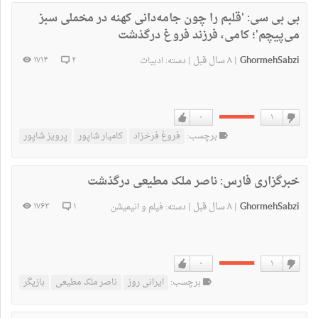
نداشتن
دارم
بی بی سی:
'قلبم را چون جامه‌دانی کهنه در مخملی سبز
می‌پیچم'؛ کامی، فرزند فروغ درگذشت
GhormehSabzi
۸ سال قبل
۱۷۱۴
۲
|
|
دسته:
ادبیات
۰
۱
دوست
دوست
برچسب:
فروغ فرخزاد
کامیار شاپور
پرویز شاپور
نداشتن
دارم
خبرگزاری فارس:
ناصر ملک مطیعی درگذشت
GhormehSabzi
۸ سال قبل
۱۷۶۳
۱
|
|
دسته:
فیلم و انیمیشن
۰
۱
دوست
دوست
برچسب:
ایرانی روز
ناصر ملک مطیعی
بازیگر
نداشتن
دارم