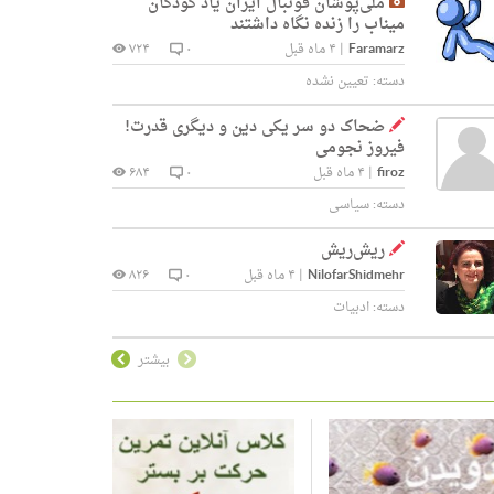
ملی‌پوشان فوتبال ایران یاد کودکان
میناب را زنده نگاه داشتند
Faramarz
|
۴ ماه قبل
۰
۷۲۴
دسته:
تعیین نشده
ضحاک دو سر یکی دین و دیگری قدرت!
فیروز نجومی
firoz
|
۴ ماه قبل
۰
۶۸۴
دسته:
سیاسی
ریش‌ریش
NilofarShidmehr
|
۴ ماه قبل
۰
۸۲۶
دسته:
ادبیات
بیشتر