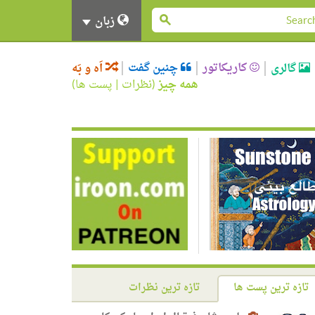
زبان
کاریکاتور
چنین گفت
گالری
اَه و بَه
همه چیز
(
نظرات
|
پست ها
)
تازه ترین پست ها
تازه ترین نظرات