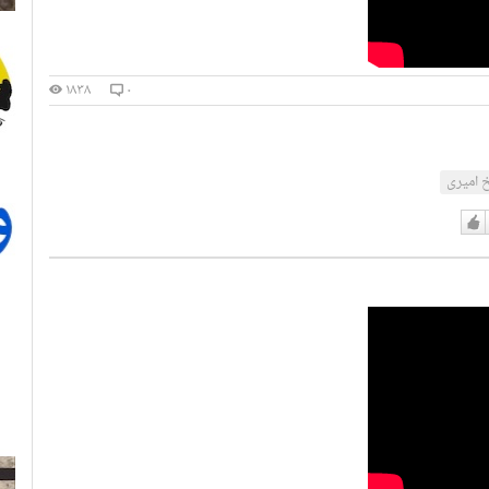
۱۸۳۸
۰
 امیری
دوست
دارم