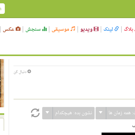
بلاگ
لینک
ویدیو
موسیقی
سنجش
عکس
دنبال کن
:
همه زمان ها
نشون بده:
هیچکدام
ف