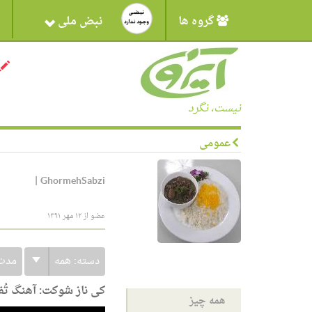
گروه ها
نبض ملی
نیست، نگرد
عمومی
|
GhormehSabzi
عضو از ۱۲ مهر ۱۳۹۱
دسته:
همه
مدت
کی ناز شوکت: آهنگ تُ
همه چیز