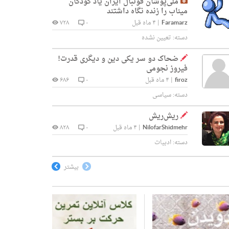
ملی‌پوشان فوتبال ایران یاد کودکان
میناب را زنده نگاه داشتند
Faramarz
|
۴ ماه قبل
۰
۷۲۸
دسته:
تعیین نشده
ضحاک دو سر یکی دین و دیگری قدرت!
فیروز نجومی
firoz
|
۴ ماه قبل
۰
۶۸۶
دسته:
سیاسی
ریش‌ریش
NilofarShidmehr
|
۴ ماه قبل
۰
۸۲۸
دسته:
ادبیات
بیشتر