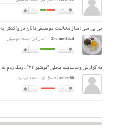
۲
۳
دوست
دوست
نداشتن
دارم
بی بی سی:
ساز مخالفت موسیقی‌دانان در واکنش به ا
GhormehSabzi
|
۱۱ سال قبل
|
دسته:
موسیقی
۱
۰
دوست
دوست
نداشتن
دارم
به گزارش وب‌سایت محلی “بوشهر ۲۴”،:
زنگ زدم به 
sepehr88
|
۱۱ سال قبل
|
دسته:
موسیقی
۰
۲
دوست
دوست
نداشتن
دارم