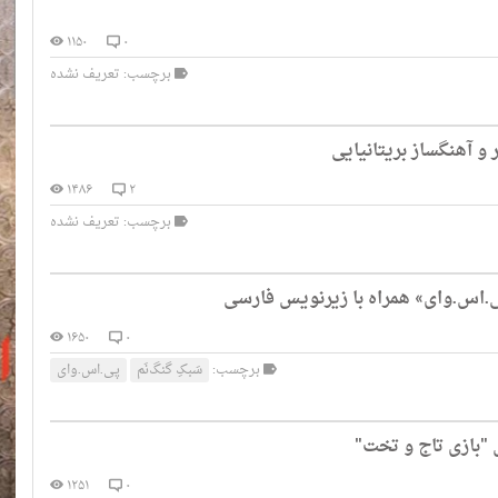
۱۱۵۰
۰
برچسب: تعریف نشده
۱۴۸۶
۲
برچسب: تعریف نشده
«پی.اس.وای» همراه با زیرنویس فارسی
۱۶۵۰
۰
برچسب:
سَبکِ گنگ‌نَم
پی.اس.وای
 "بازی تاج و تخت"
۱۲۵۱
۰