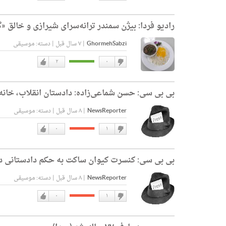
دوست
دوست
نداشتن
دارم
رادیو فردا:
بیژن سمندر ترانه‌سرای شیرازی و خالق 
GhormehSabzi
|
۷ سال قبل
|
دسته:
موسیقی
۲
۰
دوست
دوست
نداشتن
دارم
بی بی سی:
حسن شماعی‌زاده: دادستان انقلاب، خانه 
NewsReporter
|
۸ سال قبل
|
دسته:
موسیقی
۰
۱
دوست
دوست
نداشتن
دارم
بی بی سی:
کنسرت کیوان ساکت به حکم دادستانی د
NewsReporter
|
۸ سال قبل
|
دسته:
موسیقی
۰
۱
دوست
دوست
نداشتن
دارم