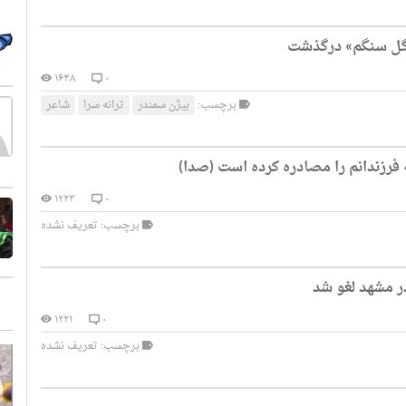
«گل سنگم» درگذشت
۱۶۴۸
۰
برچسب:
بیژن سمندر
ترانه سرا
شاعر
فرزندانم را مصادره کرده است (صدا)
۱۲۲۳
۰
برچسب: تعریف نشده
ر مشهد لغو شد
۱۲۲۱
۰
برچسب: تعریف نشده