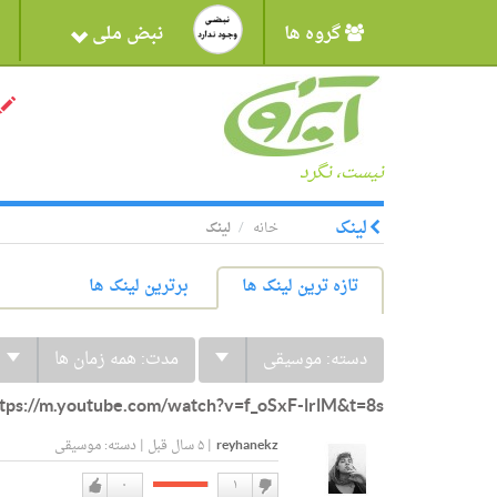
گروه ها
نبض ملی
نیست، نگرد
لینک
خانه
لینک
تازه ترین لینک ها
برترین لینک ها
دسته:
موسیقی
مدت:
همه زمان ها
tps://m.youtube.com/watch?v=f_oSxF-lrlM&t=8s:
reyhanekz
|
۵ سال قبل
|
دسته:
موسیقی
۰
۱