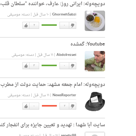
دویچه‌وله:
ایرانی روز: عارف، خواننده "سلطان قلب‌ها" ۷۵ ساله
GhormehSabzi
|
۱۰ سال قبل
|
دسته:
موسیقی
۲
۰
دوست
دوست
نداشتن
دارم
Youtube:
گمشده
Abdolrezaei
|
۱۱ سال قبل
|
دسته:
موسیقی
۳
۰
دوست
دوست
نداشتن
دارم
دویچه‌وله:
امام جمعه مشهد: حمایت دولت از مطرب‌ه
NewsReporter
|
۱۱ سال قبل
|
دسته:
موسیقی
۰
۲
دوست
دوست
نداشتن
دارم
سایت آبا شهدا :
تهدید و تعیین جایزه برای انفجار 
sepehr88
|
۱۱ سال قبل
|
دسته:
موسیقی