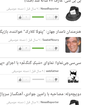
بی بی سی:
عارف ۷۷ ساله شد (صدا)
NewsReporter
|
۹ سال قبل
|
دسته:
موسیقی
۱
۰
دوست
دوست
نداشتن
دارم
هنرمندان نامدار جهان:
"پتولا کلارک" خواننده٬ بازیگر و آهنگساز بریتانیایی
SaadatNoury
|
۹ سال قبل
|
دسته:
موسیقی
۳
۰
دوست
دوست
نداشتن
دارم
سی‌سی‌جی‌نماوا:
نماوای «سَبکِ گنگ‌نَم» با اجرای 
webfather
|
۹ سال قبل
|
دسته:
موسیقی
۰
۰
دوست
دوست
نداشتن
دارم
دویچه‌وله:
مصاحبه با رامین جوادی، آهنگساز سریال
NewsReporter
|
۹ سال قبل
|
دسته:
موسیقی