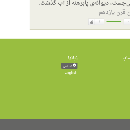
ی‌جست، دیوانه‌ی پابرهنه از آب گذشت.
ن قرن یازدهم
۳
۰
دوست
ن
دارم
اب
زبانها
فارسی
English