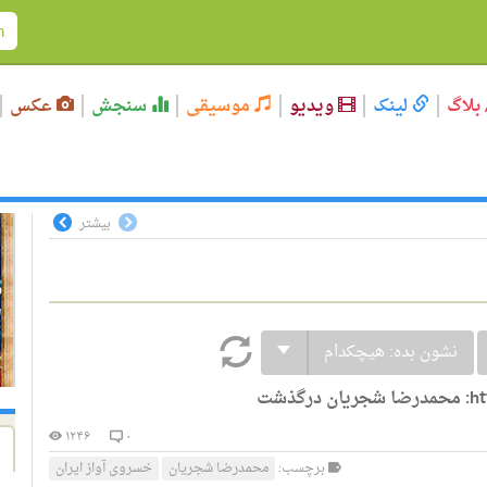
بلاگ
لینک
ویدیو
موسیقی
سنجش
عکس
بیشتر
نشون بده:
هیچکدام
ht
محمدرضا شجریان درگذشت
۱۲۴۶
۰
برچسب:
محمدرضا شجریان
خسروی آواز ایران