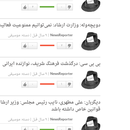
۲
۰
دوست
دوست
نداشتن
دارم
دویچه‌وله:
وزارت ارشاد: نمی‌توانیم ممنوعیت فعالی
NewsReporter
|
۹ سال قبل
|
دسته:
موسیقی
۰
۲
دوست
دوست
نداشتن
دارم
بی بی سی:
درگذشت فرهنگ شریف، نوازنده ایرانی
NewsReporter
|
۹ سال قبل
|
دسته:
موسیقی
۰
۱
دوست
دوست
نداشتن
دارم
دیگربان:
قوانین خاص داشته باشد
NewsReporter
|
۹ سال قبل
|
دسته:
موسیقی
۲
۰