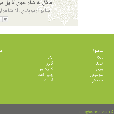
عاقل به کنار جوی تا پل م
سایر اردوبادی، از شاعرا
—
دوست
نداشت
محتوا
حس
بلاگ
عکس
لینک
گالری
ویدیو
کاریکاتور
موسیقی
چنین گفت
سنجش
اَه و بَه