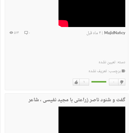
MajidNaficy
۴ ماه قبل
۵۱۴
۰
|
دسته:
تعیین نشده
برچسب: تعریف نشده
۱
۰
دوست
دوست
نداشتن
دارم
گفت و شنود ناصر زراعتی با مجید نفیسی ، شاعر