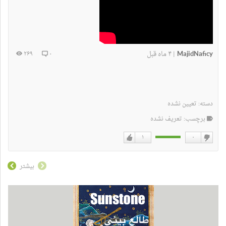
MajidNaficy
۴ ماه قبل
۲۶۹
۰
|
دسته:
تعیین نشده
برچسب: تعریف نشده
۱
۰
دوست
دوست
نداشتن
دارم
بیشتر