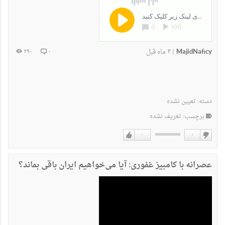
MajidNaficy
۴ ماه قبل
۲۹۰
۰
|
دسته:
تعیین نشده
برچسب: تعریف نشده
۰
۰
دوست
دوست
نداشتن
دارم
عصرانه با کامبیز غفوری: آیا می‌خواهیم ایران باقی بماند؟