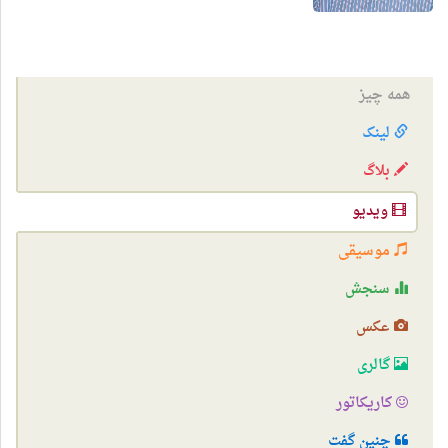
همه چیز
لینک
بلاگ
ویدیو
موسیقی
سنجش
عکس
گالری
کاریکاتور
چنین گفت