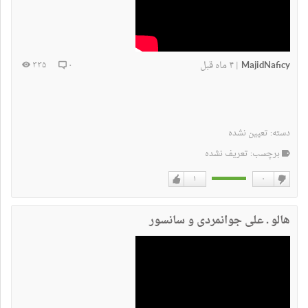
MajidNaficy
۴ ماه قبل
۳۳۵
۰
|
دسته:
تعیین نشده
برچسب: تعریف نشده
۱
۰
دوست
دوست
نداشتن
دارم
هالو ـ علی جوانمردی و سانسور