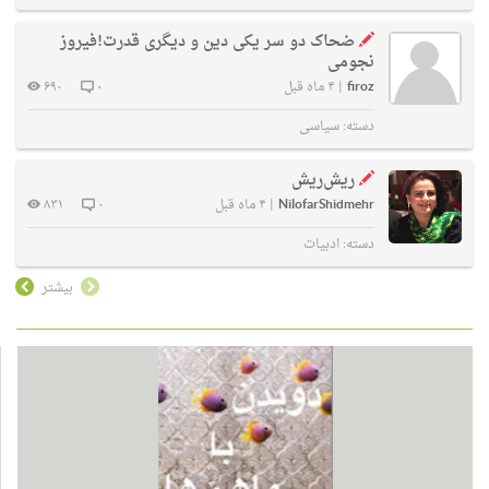
ضحاک دو سر یکی دین و دیگری قدرت!فیروز
نجومی
firoz
|
۴ ماه قبل
۰
۶۹۰
دسته:
سیاسی
ریش‌ریش
NilofarShidmehr
|
۴ ماه قبل
۰
۸۳۱
دسته:
ادبیات
بیشتر