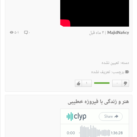
MajidNaficy
۴ ماه قبل
۵۰۱
۰
|
دسته:
تعیین نشده
برچسب: تعریف نشده
۱
۰
دوست
دوست
نداشتن
دارم
هنر و زندگی با فیروزه خطیبی