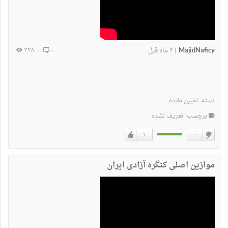
MajidNaficy
۴ ماه قبل
۳۳۸
۰
|
دسته:
تعیین نشده
برچسب: تعریف نشده
۱
۰
دوست
دوست
نداشتن
دارم
موازین اصلی کنگره آزادی ایران