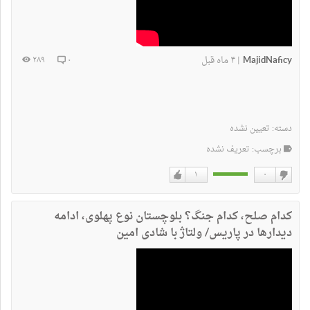
MajidNaficy
۴ ماه قبل
۲۸۹
۰
|
دسته:
تعیین نشده
برچسب: تعریف نشده
۱
۰
دوست
دوست
نداشتن
دارم
کدام صلح، کدام جنگ؟ بلوچستان نوع پهلوی، ادامه
دیدارها در پاریس/ ولتاژ با شادی امین