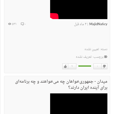
MajidNaficy
۴ ماه قبل
۵۳۱
۰
|
دسته:
تعیین نشده
برچسب: تعریف نشده
۱
۰
دوست
دوست
نداشتن
دارم
میدان - جمهوری‌خواهان چه می‌خواهند و چه برنامه‌ای
برای آینده ایران دارند؟