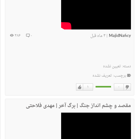
MajidNaficy
۴ ماه قبل
۴۸۶
۰
|
دسته:
تعیین نشده
برچسب: تعریف نشده
۱
۰
دوست
دوست
نداشتن
دارم
مقصد و چشم انداز جنگ | برگ آخر | مهدی فلاحتی