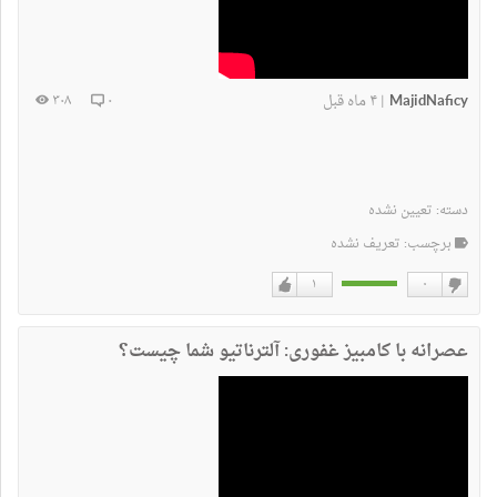
MajidNaficy
۴ ماه قبل
۳۰۸
۰
|
دسته:
تعیین نشده
برچسب: تعریف نشده
۱
۰
دوست
دوست
نداشتن
دارم
عصرانه با کامبیز غفوری: آلترناتیو شما چیست؟