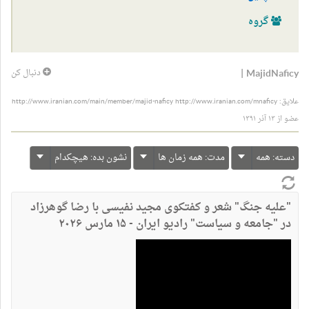
گروه
|
MajidNaficy
دنبال کن
علایق: http://www.iranian.com/main/member/majid-naficy http://www.iranian.com/mnaficy
عضو از ۱۳ آذر ۱۳۹۱
دسته:
همه
مدت:
همه زمان ها
نشون بده:
هیچکدام
"علیه جنگ" شعر و کفتکوی مجید نفیسی با رضا گوهرزاد
در "جامعه و سیاست" رادیو ایران - ۱۵ مارس ۲۰۲۶