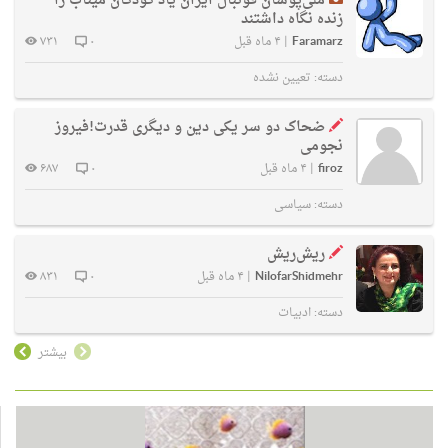
ملی‌پوشان فوتبال ایران یاد کودکان میناب را
زنده نگاه داشتند
Faramarz
|
۴ ماه قبل
۰
۷۳۱
دسته:
تعیین نشده
ضحاک دو سر یکی دین و دیگری قدرت!فیروز
نجومی
firoz
|
۴ ماه قبل
۰
۶۸۷
دسته:
سیاسی
ریش‌ریش
NilofarShidmehr
|
۴ ماه قبل
۰
۸۳۱
دسته:
ادبیات
بیشتر