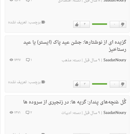
SaadatNoury
۸ سال قبل
۱۵۶۷
۳
|
|
دسته:
اقتصادی
برچسب: تعریف نشده
۴
۰
دوست
دوست
نداشتن
دارم
گزیده ای از نوشتارها:
جشن عید پاک (ایستر) یا عید
رستاخیز
SaadatNoury
۹ سال قبل
۱۶۲۷
۱
|
|
دسته:
مذهب
برچسب: تعریف نشده
۳
۰
دوست
دوست
نداشتن
دارم
گٔل غنچه‌های پندار:
گریه ها: در زنجیری از سروده ها
SaadatNoury
۹ سال قبل
۱۴۷۱
۲
|
|
دسته:
ادبیات