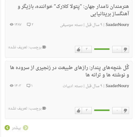
نداشتن
دارم
هنرمندان نامدار جهان:
"پتولا کلارک" خواننده٬ بازیگر و
آهنگساز بریتانیایی
SaadatNoury
۹ سال قبل
۱۴۸۷
۲
|
|
دسته:
موسیقی
برچسب: تعریف نشده
۳
۰
دوست
دوست
نداشتن
دارم
گٔل غنچه‌های پندار:
رازهای طبیعت در زنجیری از سروده ها
و نوشته ها و ترانه ها
SaadatNoury
۹ سال قبل
۱۴۰۳
۱
|
|
دسته:
ادبیات
برچسب: تعریف نشده
۳
۰
دوست
دوست
نداشتن
دارم
بیشتر