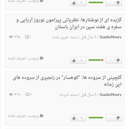
برچسب: تعریف نشده
۴
۰
دوست
دوست
نداشتن
دارم
گزیده ای از نوشتارها:
نظریاتی پیرامون نوروز آریایی و
سفره ی هفت سین در ایران باستان
SaadatNoury
۹ سال قبل
۱۳۷۵
۱
|
|
دسته:
تعیین نشده
برچسب: تعریف نشده
۵
۱
دوست
دوست
نداشتن
دارم
گلچینی از سروده ها:
"کوهسار" در زنجیری از سروده های
این زمانه
SaadatNoury
۹ سال قبل
۱۴۳۸
۲
|
|
دسته:
ادبیات
برچسب: تعریف نشده
۴
۰
دوست
دوست