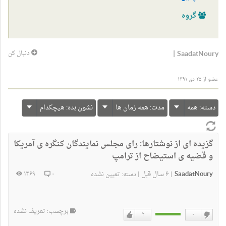
گروه
|
SaadatNoury
دنبال کن
عضو از ۲۵ دی ۱۳۹۱
دسته:
همه
مدت:
همه زمان ها
نشون بده:
هیچکدام
گزیده ای از نوشتارها:
رای مجلس نمایندگان کنگره ی آمریکا
و قضیه ی استیضاح از ترامپ
SaadatNoury
۶ سال قبل
۱۴۶۹
۰
|
|
دسته:
تعیین نشده
برچسب: تعریف نشده
۲
۰