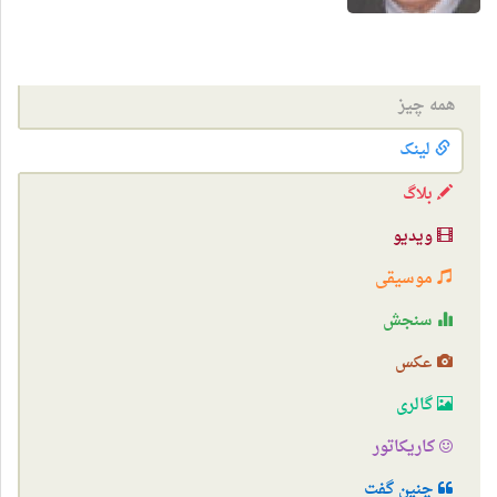
همه چیز
لینک
بلاگ
ویدیو
موسیقی
سنجش
عکس
گالری
کاریکاتور
چنین گفت