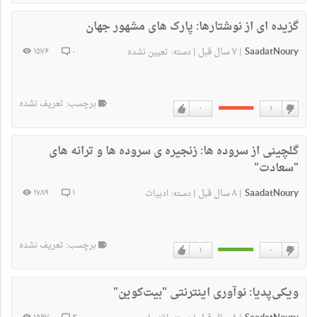
دوست
دوست
نداشتن
دارم
گزیده ای از نوشتارها:
پارک های مشهور جهان
SaadatNoury
۷ سال قبل
۱۵۷۶
۰
|
|
دسته:
تعیین نشده
برچسب: تعریف نشده
۰
۱
دوست
دوست
نداشتن
دارم
گلچینی از سروده ها:
زنجیره ی سروده ها و ترانه های
"سعادت"
SaadatNoury
۸ سال قبل
۱۷۸۹
۱
|
|
دسته:
ادبیات
برچسب: تعریف نشده
۱
۰
دوست
دوست
نداشتن
دارم
ویکی‌پدیا:
نوآوری اینترنتی "بیت‌کوین"