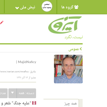
گروه ها
نبض ملی
نیست، نگرد
عمومی
|
MajidNaficy
علایق: http://www.iranian.com/main/member/majid-naficy http://www.iranian.com/mnaficy
عضو از ۱۳ آذر ۱۳۹۱
دسته:
همه
مدت
"علیه جنگ" شعر و 
همه چیز