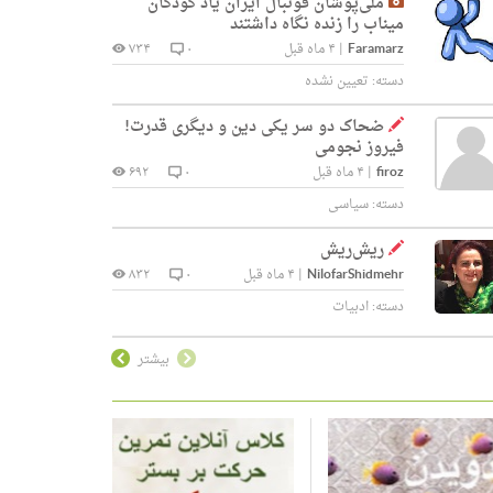
ملی‌پوشان فوتبال ایران یاد کودکان
میناب را زنده نگاه داشتند
Faramarz
|
۴ ماه قبل
۰
۷۳۴
دسته:
تعیین نشده
ضحاک دو سر یکی دین و دیگری قدرت!
فیروز نجومی
firoz
|
۴ ماه قبل
۰
۶۹۲
دسته:
سیاسی
ریش‌ریش
NilofarShidmehr
|
۴ ماه قبل
۰
۸۳۲
دسته:
ادبیات
بیشتر