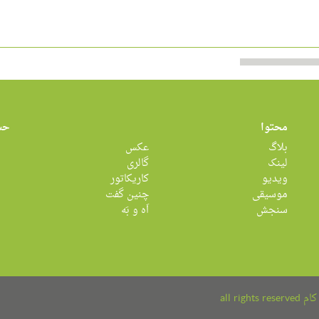
محتوا
حس
بلاگ
عکس
لینک
گالری
ویدیو
کاریکاتور
موسیقی
چنین گفت
سنجش
اَه و بَه