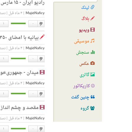
رادیو ایران - ۱۵ مارس ۲۰۲۶
لینک
MajidNaficy
|
۴ ماه قبل
|
دسته
بلاگ
۱
۰
ویدیو
دوست
بیانیه با امضای ۳۵۰ نفر: جنگ را فورا متوقف کنید!
ندارم
موسیقی
MajidNaficy
|
۴ ماه قبل
|
دسته
سنجش
۱
۰
عکس
دوست
میدان - جمهوری‌خواه
ندارم
گالری
MajidNaficy
|
۴ ماه قبل
|
دسته
کاریکاتور
۱
۰
چنین گفت
دوست
مقصد و چشم انداز ج
ندارم
گروه
MajidNaficy
|
۴ ماه قبل
|
دسته
۱
۰