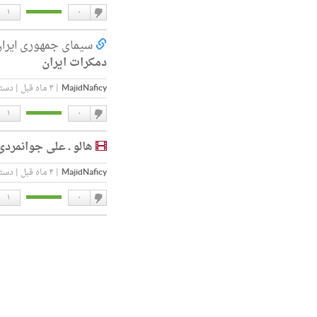
۱
۰
دوست
سیمای جمهوری ایرا
ندارم
دمکرات ایران
MajidNaficy
|
۴ ماه قبل
|
دسته
۱
۰
دوست
هالو ـ علی جوانمرد
ندارم
MajidNaficy
|
۴ ماه قبل
|
دسته
۱
۰
دوست
ندارم