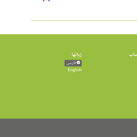
اب
زبانها
فارسی
English