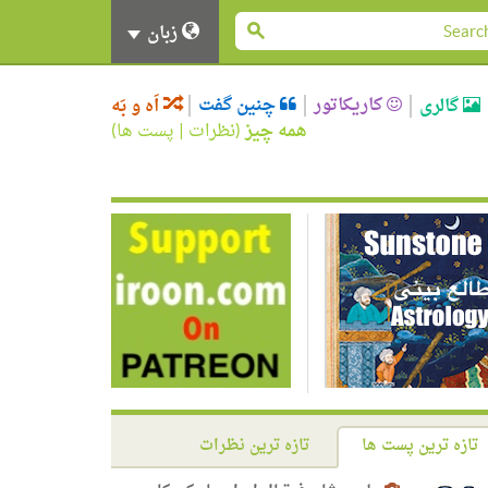
زبان
کاریکاتور
چنین گفت
گالری
اَه و بَه
همه چیز
(
نظرات
|
پست ها
)
تازه ترین پست ها
تازه ترین نظرات