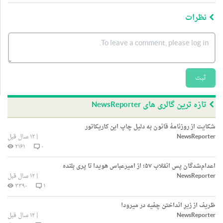
نظرات
ثبت
تازه ترین گالری های NewsReporter
شکایت از روزنامۀ قانون به دلیل چاپ این کاریکاتور
NewsReporter
|
۱۲ سال قبل
۲۱۶۱
۰
اعدام‌شدگان پس انقلاب ۵۷؛ از امیرعباس هویدا تا پری بلنده
NewsReporter
|
۱۲ سال قبل
۳۳۹۰
۱
ظریف از زیرِ انداختن چفیه در میرود!
NewsReporter
|
۱۲ سال قبل