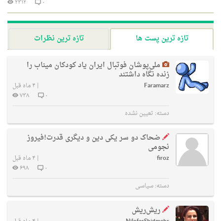
۲۳۱۲
۰
تازه ترین پست ها
تازه ترین نظرات
ملی‌پوشان فوتبال ایران یاد کودکان میناب را
زنده نگاه داشتند
Faramarz
|
۴ ماه قبل
۷۳۸
۰
دسته:
تعیین نشده
ضحاک دو سر یکی دین و دیگری قدرت!فیروز
نجومی
firoz
|
۴ ماه قبل
۶۹۸
۰
دسته:
سیاسی
ریش‌ریش