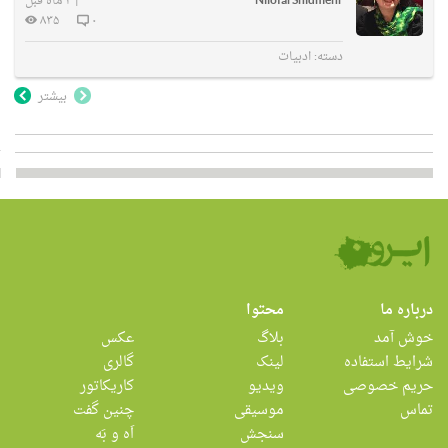
NilofarShidmehr
|
۴ ماه قبل
۸۳۵
۰
دسته:
ادبیات
بیشتر
درباره ما
محتوا
خوش آمد
بلاگ
عکس
شرایط استفاده
لینک
گالری
حریم خصوصی
ویدیو
کاریکاتور
تماس
موسیقی
چنین گفت
سنجش
اَه و بَه