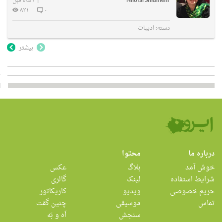
NilofarShidmehr
|
۴ ماه قبل
۸۳۱
۰
دسته:
ادبیات
بیشتر
درباره ما
محتوا
خوش آمد
بلاگ
عکس
شرایط استفاده
لینک
گالری
حریم خصوصی
ویدیو
کاریکاتور
تماس
موسیقی
چنین گفت
سنجش
اَه و بَه