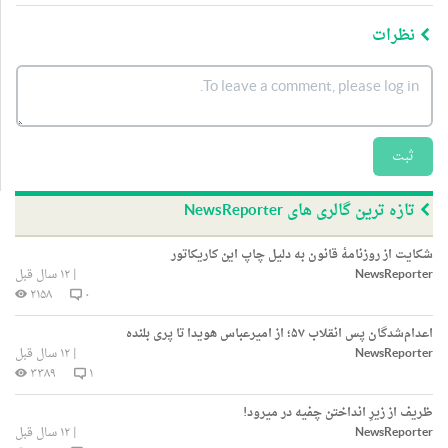
نظرات
ثبت
تازه ترین گالری های NewsReporter
شکایت از روزنامۀ قانون به دلیل چاپ این کاریکاتور
NewsReporter
|
۱۲ سال قبل
۲۱۵۸
۰
اعدام‌شدگان پس انقلاب ۵۷؛ از امیرعباس هویدا تا پری بلنده
NewsReporter
|
۱۲ سال قبل
۳۳۸۹
۱
ظریف از زیرِ انداختن چفیه در میرود!
NewsReporter
|
۱۲ سال قبل