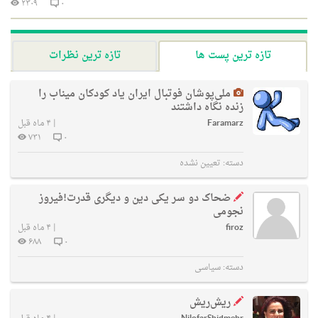
۲۳۰۹
۰
تازه ترین پست ها
تازه ترین نظرات
ملی‌پوشان فوتبال ایران یاد کودکان میناب را
زنده نگاه داشتند
Faramarz
|
۴ ماه قبل
۷۳۱
۰
دسته:
تعیین نشده
ضحاک دو سر یکی دین و دیگری قدرت!فیروز
نجومی
firoz
|
۴ ماه قبل
۶۸۸
۰
دسته:
سیاسی
ریش‌ریش