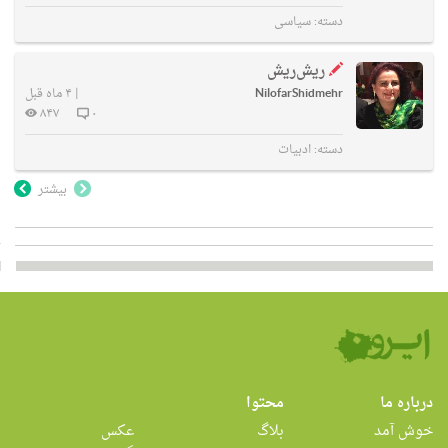
دسته:
سیاسی
ریش‌ریش
NilofarShidmehr
|
۴ ماه قبل
۸۴۷
۰
دسته:
ادبیات
بیشتر
درباره ما
محتوا
خوش آمد
بلاگ
عکس