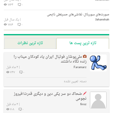
۱۸۶۴
۰
صورت‌های سوررئال: نقاشی‌های حسینعلی ذابحی
Jahanshah
|
یک سال قبل
۱۸۸۶
۰
تازه ترین پست ها
تازه ترین نظرات
ملی‌پوشان فوتبال ایران یاد کودکان میناب را
زنده نگاه داشتند
Faramarz
|
۴ ماه قبل
۷۴۷
۰
دسته:
تعیین نشده
ضحاک دو سر یکی دین و دیگری قدرت!فیروز
نجومی
firoz
|
۴ ماه قبل
۷۰۸
۰