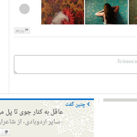
›
پرچم
چنین گفت
عاقل به کنار جوی تا پل م
سایر اردوبادی، از شاعرا
—