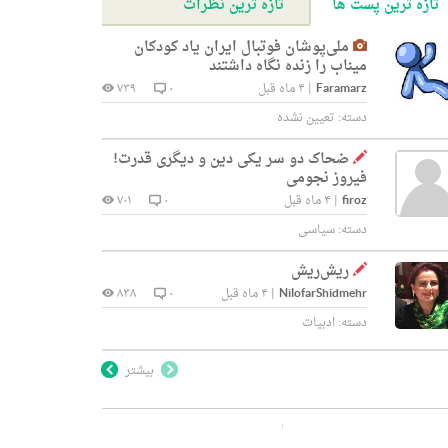
تازه ترین پست ها
تازه ترین نظرات
ملی‌پوشان فوتبال ایران یاد کودکان
میناب را زنده نگاه داشتند
Faramarz
|
۴ ماه قبل
۰
۷۳۹
دسته:
تعیین نشده
ضحاک دو سر یکی دین و دیگری قدرت!
فیروز نجومی
firoz
|
۴ ماه قبل
۰
۷۰۱
دسته:
سیاسی
ریش‌ریش
NilofarShidmehr
|
۴ ماه قبل
۰
۸۳۸
دسته:
ادبیات
بیشتر