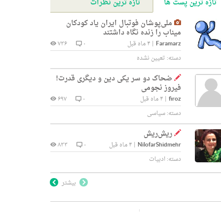
تازه ترین پست ها
تازه ترین نظرات
ملی‌پوشان فوتبال ایران یاد کودکان
میناب را زنده نگاه داشتند
Faramarz
|
۴ ماه قبل
۰
۷۳۶
دسته:
تعیین نشده
ضحاک دو سر یکی دین و دیگری قدرت!
فیروز نجومی
firoz
|
۴ ماه قبل
۰
۶۹۷
دسته:
سیاسی
ریش‌ریش
NilofarShidmehr
|
۴ ماه قبل
۰
۸۳۳
دسته:
ادبیات
بیشتر