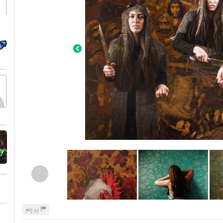
›
پرچم