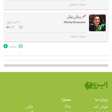
دسته:
سیاسی
ریش‌ریش
NilofarShidmehr
|
۴ ماه قبل
۸۳۲
۰
دسته:
ادبیات
بیشتر
درباره ما
محتوا
خوش آمد
بلاگ
عکس