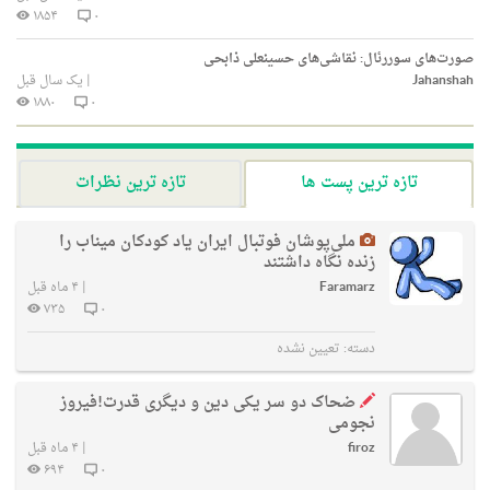
۱۸۵۴
۰
صورت‌های سوررئال: نقاشی‌های حسینعلی ذابحی
Jahanshah
|
یک سال قبل
۱۸۸۰
۰
تازه ترین پست ها
تازه ترین نظرات
ملی‌پوشان فوتبال ایران یاد کودکان میناب را
زنده نگاه داشتند
Faramarz
|
۴ ماه قبل
۷۳۵
۰
دسته:
تعیین نشده
ضحاک دو سر یکی دین و دیگری قدرت!فیروز
نجومی
firoz
|
۴ ماه قبل
۶۹۴
۰