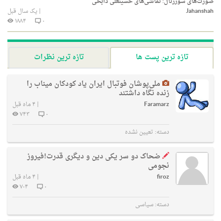
صورت‌های سوررئال: نقاشی‌های حسینعلی ذابحی
Jahanshah
|
یک سال قبل
۱۸۸۴
۰
تازه ترین پست ها
تازه ترین نظرات
ملی‌پوشان فوتبال ایران یاد کودکان میناب را
زنده نگاه داشتند
Faramarz
|
۴ ماه قبل
۷۴۳
۰
دسته:
تعیین نشده
ضحاک دو سر یکی دین و دیگری قدرت!فیروز
نجومی
firoz
|
۴ ماه قبل
۷۰۴
۰
دسته:
سیاسی