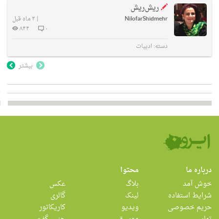
ریش‌ریش
NilofarShidmehr
|
۴ ماه قبل
۸۴۴
۰
دسته:
ادبیات
بیشتر
درباره ما
محتوا
خوش آمد
بلاگ
عکس
شرایط استفاده
لینک
گالری
حریم خصوصی
ویدیو
کاریکاتور