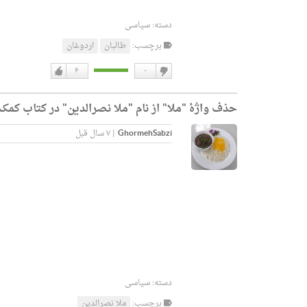
دسته:
سیاسی
برچسب:
طالبان
اردوغان
۶
۰
دوست
دوست
نداشتن
دارم
حذف واژۀ "ملا" از نام "ملا نصرالدین" در کتاب کم
GhormehSabzi
|
۷ سال قبل
دسته:
سیاسی
برچسب:
ملا نصرالدین