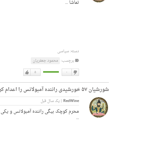
تماشا ...
دسته:
سیاسی
برچسب:
محمود جعفریان
۵
۰
دوست
دوست
نداشتن
دارم
شورشیان ۵۷ خورشیدی راننده آمبولانس را اعدام کردند
RedWine
|
یک سال قبل
محرم کوچک بیگی راننده آمبولانس و یکی از
...