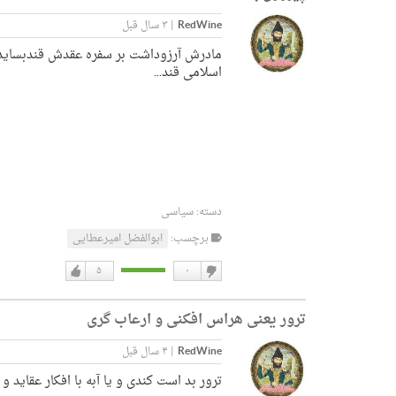
RedWine
|
۳ سال قبل
مادرش آرزوداشت بر سفره عقدش قندبساید
اسلامی قند...
دسته:
سیاسی
برچسب:
ابوالفضل امیرعطایی
۵
۰
دوست
دوست
نداشتن
دارم
ترور یعنی هراس افکنی و ارعاب گری
RedWine
|
۴ سال قبل
ترور بد است کندی و یا آبه با افکار عقاید و 