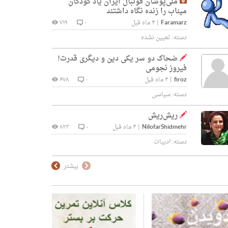
ملی‌پوشان فوتبال ایران یاد کودکان
میناب را زنده نگاه داشتند
Faramarz
|
۴ ماه قبل
۰
۷۱۹
دسته:
تعیین نشده
ضحاک دو سر یکی دین و دیگری قدرت!
فیروز نجومی
firoz
|
۴ ماه قبل
۰
۶۷۸
دسته:
سیاسی
ریش‌ریش
NilofarShidmehr
|
۴ ماه قبل
۰
۸۲۳
دسته:
ادبیات
بیشتر