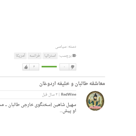
دسته:
سیاسی
برچسب:
استرالیا
فرانسه
آمریکا
۴
۰
دوست
دوست
نداشتن
دارم
معاشقه طالبان و خلیفه اردوغان
RedWine
|
۴ سال قبل
سهیل شاهین (سخنگوی خارجی طالبان ـــ مس
او پیش...