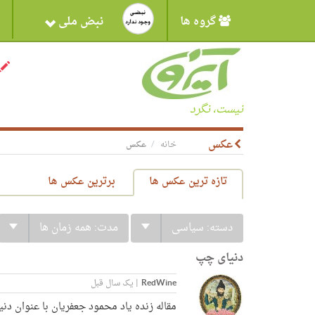
گروه ها
نبض ملی
نیست، نگرد
عکس
خانه
عکس
تازه ترین عکس ها
برترین عکس ها
دسته:
سیاسی
مدت:
همه زمان ها
دنیای چپ
RedWine
|
یک سال قبل
مقاله زنده یاد محمود جعفریان با عنوان دن