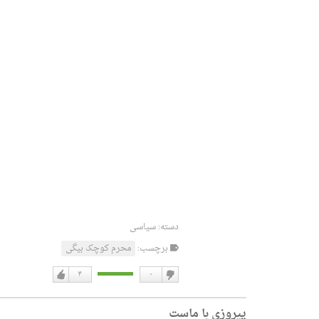
دسته:
سیاسی
برچسب:
محرم کوچک بیگی
۴
۰
دوست
دوست
نداشتن
دارم
پیروزی با ماست