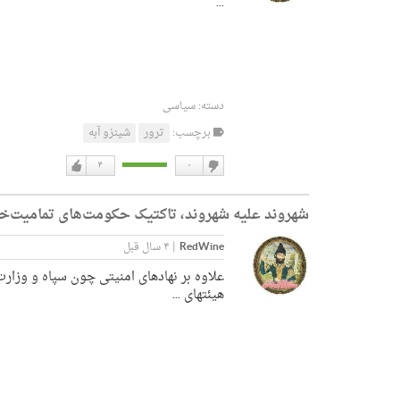
...
دسته:
سیاسی
برچسب:
ترور
شینزو آبه
۴
۰
دوست
دوست
نداشتن
دارم
شهروند علیه شهروند، تاکتیک حکومت‌های تمامیت‌خوا
RedWine
|
۴ سال قبل
علاوه بر نهادهای امنیتی چون سپاه و وزار
هیئتهای ...