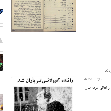
۸۷۸
۰
 اهالی قریه بدل