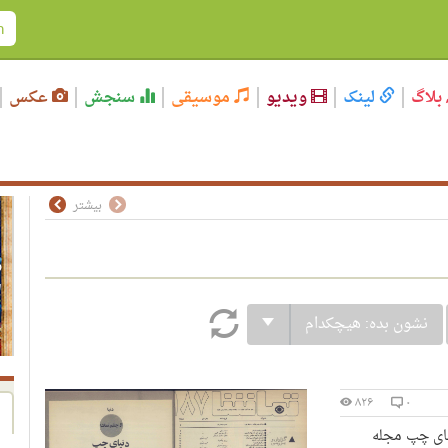
بلاگ
لینک
ویدیو
موسیقی
سنجش
عکس
بیشتر
نشون بده:
هیچکدام
۸۲۶
۰
یای چپ مجله