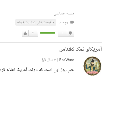
دسته:
سیاسی
برچسب:
حکومت‌های تمامیت‌خواه‎‎
۳
۰
دوست
دوست
نداشتن
دارم
آمـریکای نـمک نـَشناس
RedWine
|
۴ سال قبل
خبرِ روز این است که دولت آمریکا اعلام کرده ک