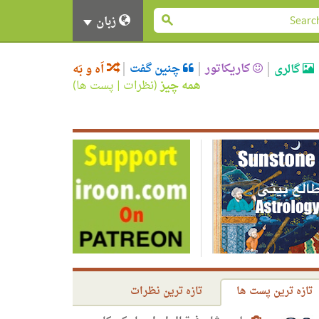
زبان
کاریکاتور
چنین گفت
گالری
اَه و بَه
همه چیز
(
نظرات
|
پست ها
)
تازه ترین پست ها
تازه ترین نظرات