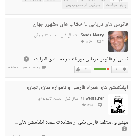
نداشتن
دارم
پایان سیاست
جلوگیری از تخریب زمین
فانوس های دریایی یا خَشاب های مشهور جهان
SaadatNoury
۷ سال قبل
|
|
دسته:
تکنولوژی
۱۲۵۷
۲
نمایی از فانوس دریایی پورتلند در دماغه ی الیزابت ...
برچسب: تعریف نشده
۶
۱
دوست
دوست
نداشتن
دارم
اپلیکیشن های همراه فارسی و نامواره سازی تجاری
webfather
۱۱ سال قبل
|
|
دسته:
تکنولوژی
۱۶۱۵
۰
مهدی ق. منطقه فارس یکی از مشکلات عمده اپلیکیشن های ...