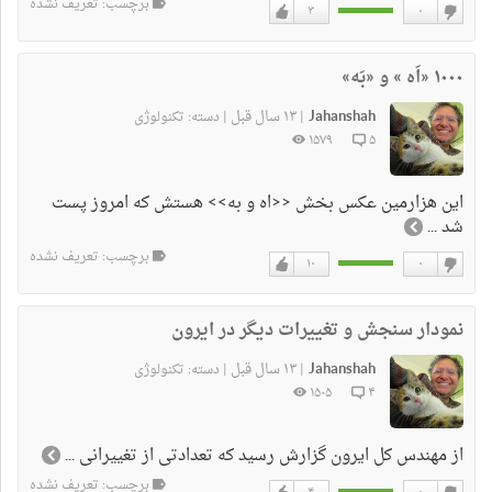
برچسب: تعریف نشده
۳
۰
دوست
دوست
نداشتن
دارم
۱۰۰۰ «اَه » و «بَه»
Jahanshah
۱۳ سال قبل
|
|
دسته:
تکنولوژی
۱۵۷۹
۵
این هزارمین عکس بخش <<اه و به>> هستش که امروز پست
شد ...
برچسب: تعریف نشده
۱۰
۰
دوست
دوست
نداشتن
دارم
نمودار سنجش و تغییرات دیگر در ایرون
Jahanshah
۱۳ سال قبل
|
|
دسته:
تکنولوژی
۱۵۰۵
۴
از مهندس کل ایرون گزارش رسید که تعدادتی از تغییرانی ...
برچسب: تعریف نشده