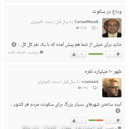
دوست
دوست
نداشتن
دارم
وداع در سکوت
CyrousMoradi
۵ سال قبل
|
|
دسته:
تکنولوژی
۱۴۸۵
۱۰
شاید برای خیلی از شما هم پیش آمده که با یک نفر کل کل ...
برچسب: تعریف نشده
۴
۰
دوست
دوست
نداشتن
دارم
شهر ۱۰ میلیارد نفره
v.zamaani
۵ سال قبل
|
|
دسته:
تکنولوژی
۱۱۹۸
۱
ایده ساختن شهرهای بسیار بزرگ برای سکونت مردم هر کشور ...
۱
۱
دوست
دوست
برچسب:
شهر ۱۰ میلیارد نفره
معماری
تکنولوژی
پایان جنگها