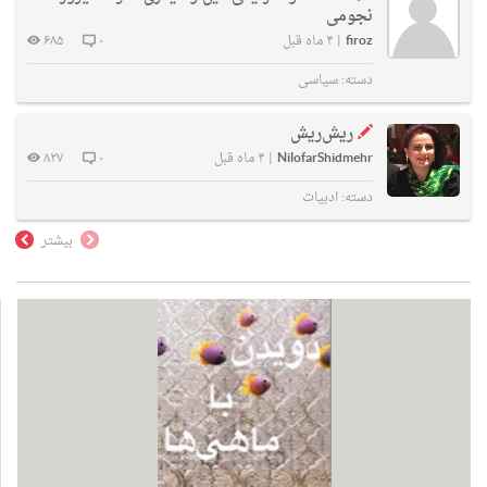
نجومی
firoz
|
۴ ماه قبل
۰
۶۸۵
دسته:
سیاسی
ریش‌ریش
NilofarShidmehr
|
۴ ماه قبل
۰
۸۲۷
دسته:
ادبیات
بیشتر