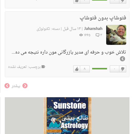
۴
۰
دوست
دوست
نداشتن
دارم
فتوشاپ بدون فتوشاپ
Jahanshah
۱۳ سال قبل
|
|
دسته:
تکنولوژی
۱۶۶۵
۳
تلاش خوب و حرفه ای مدیر یازرگانی مون داره نتیجه می ده....
برچسب: تعریف نشده
۸
۰
دوست
دوست
نداشتن
دارم
بیشتر