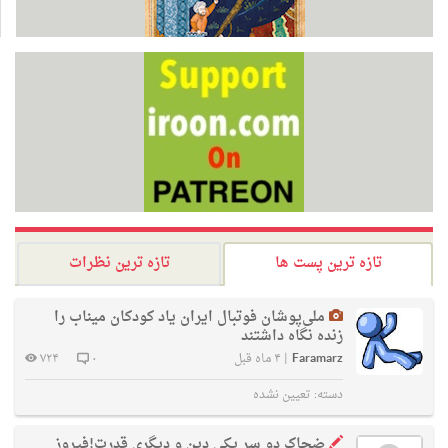
تازه ترین پست ها
تازه ترین نظرات
ملی‌پوشان فوتبال ایران یاد کودکان میناب را
زنده نگاه داشتند
Faramarz
|
۴ ماه قبل
۰
۷۲۴
دسته:
تعیین نشده
ضحاک دو سر یکی دین و دیگری قدرت!فیروز