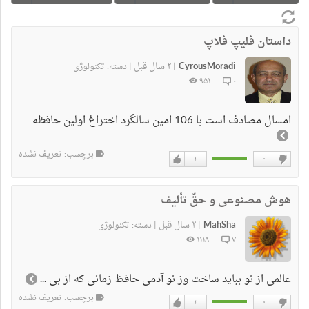
داستان فلیپ فلاپ
CyrousMoradi
۲ سال قبل
|
|
دسته:
تکنولوژی
۹۵۱
۰
امسال مصادف است با 106 امین سالگرد اختراغ اولین حافظه ...
برچسب: تعریف نشده
۱
۰
دوست
دوست
نداشتن
دارم
هوش مصنوعی و حقّ تألیف
MahSha
۲ سال قبل
|
|
دسته:
تکنولوژی
۱۱۱۸
۷
عالمی از نو بباید ساخت وز نو آدمی حافظ زمانی که از بی ...
برچسب: تعریف نشده
۲
۰