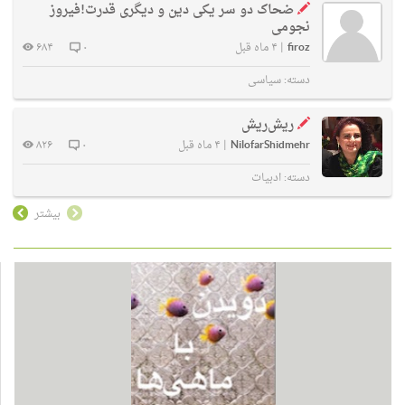
ضحاک دو سر یکی دین و دیگری قدرت!فیروز
نجومی
firoz
|
۴ ماه قبل
۰
۶۸۴
دسته:
سیاسی
ریش‌ریش
NilofarShidmehr
|
۴ ماه قبل
۰
۸۲۶
دسته:
ادبیات
بیشتر