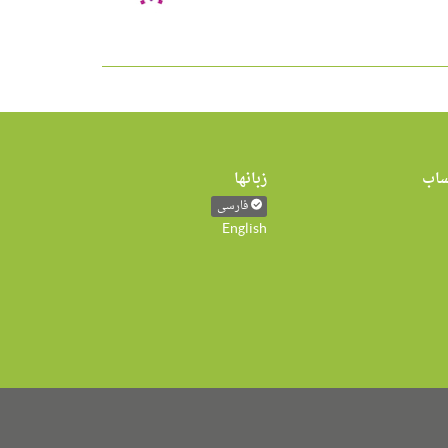
اب
زبانها
فارسی
English