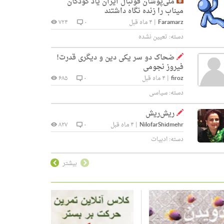
ملی‌پوشان فوتبال ایران یاد کودکان
میناب را زنده نگاه داشتند
Faramarz
|
۴ ماه قبل
۰
۷۲۴
دسته:
تعیین نشده
ضحاک دو سر یکی دین و دیگری قدرت!
فیروز نجومی
firoz
|
۴ ماه قبل
۰
۶۸۵
دسته:
سیاسی
ریش‌ریش
NilofarShidmehr
|
۴ ماه قبل
۰
۸۲۷
دسته:
ادبیات
بیشتر