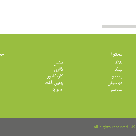
محتوا
حس
بلاگ
عکس
لینک
گالری
ویدیو
کاریکاتور
موسیقی
چنین گفت
سنجش
اَه و بَه