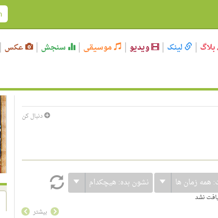
بلاگ
لینک
ویدیو
موسیقی
سنجش
عکس
دنبال کن
:
همه زمان ها
نشون بده:
هیچکدام
یافت نشد
بیشتر