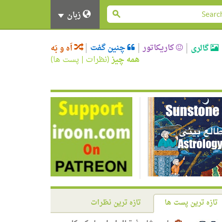
زبان
کاریکاتور
چنین گفت
گالری
اَه و بَه
همه چیز
(
نظرات
|
پست ها
)
تازه ترین پست ها
تازه ترین نظرات