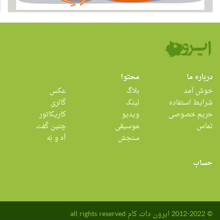
درباره ما
محتوا
خوش آمد
بلاگ
عکس
شرایط استفاده
لینک
گالری
حریم خصوصی
ویدیو
کاریکاتور
تماس
موسیقی
چنین گفت
سنجش
اَه و بَه
حساب
© 2012-2022 ایرون دات کام all rights reserved