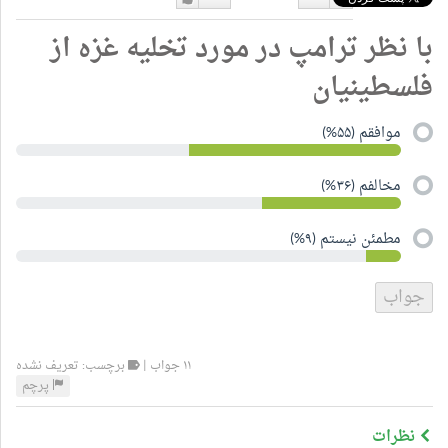
دوست
دوست
با نظر ترامپ در مورد تخلیه غزه از
نداشتن
دارم
فلسطینیان
موافقم (۵۵%)
مخالفم (۳۶%)
مطمئن نیستم (۹%)
۱۱ جواب |
برچسب: تعریف نشده
پرچم
نظرات