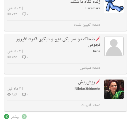
زنده نگاه داشتند
Faramarz
|
۴ ماه قبل
۷۲۴
۰
دسته:
تعیین نشده
ضحاک دو سر یکی دین و دیگری قدرت!فیروز
نجومی
firoz
|
۴ ماه قبل
۶۸۵
۰
دسته:
سیاسی
ریش‌ریش
NilofarShidmehr
|
۴ ماه قبل
۸۲۶
۰
دسته:
ادبیات
بیشتر