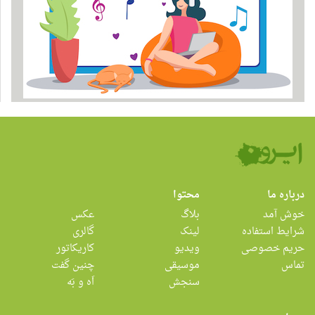
درباره ما
محتوا
خوش آمد
بلاگ
عکس
شرایط استفاده
لینک
گالری
حریم خصوصی
ویدیو
کاریکاتور
تماس
موسیقی
چنین گفت
سنجش
اَه و بَه