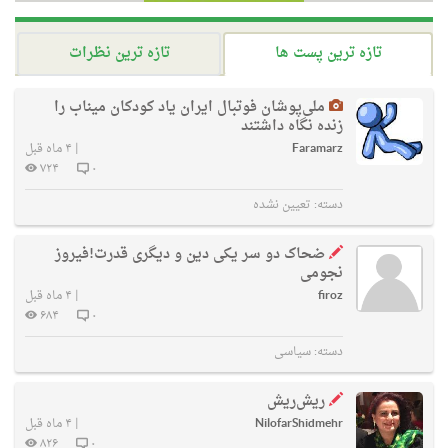
تازه ترین پست ها
تازه ترین نظرات
ملی‌پوشان فوتبال ایران یاد کودکان میناب را
زنده نگاه داشتند
Faramarz
|
۴ ماه قبل
۷۲۴
۰
دسته:
تعیین نشده
ضحاک دو سر یکی دین و دیگری قدرت!فیروز
نجومی
firoz
|
۴ ماه قبل
۶۸۴
۰
دسته:
سیاسی
ریش‌ریش
NilofarShidmehr
|
۴ ماه قبل
۸۲۶
۰