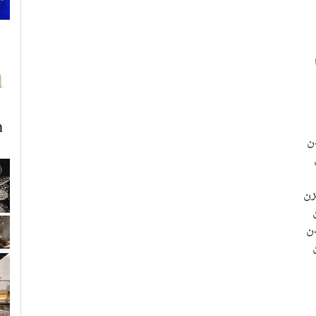
ن
رن
ن