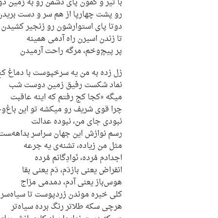
با تیر و کمون پای دشمن رو به زمین د
رو پشت چهارپا از هم سر و دست بریدن
دوتا پای استوارشون رو زنجیر کشیدن
تا زندن اسیرن راه آدمی همینه
پر پیچ‌وخم، مرگه راحت آرمیدن
زل زده به من یه سرخپوست با دماغ ک
نماد شکست رفیق زمین دوست شب
میگه «کجا کج رفتم که اینه عاقبت
چرا قوی شریف رو میکشه تو این باغ‌
نبودی جای من، نبوده عدالت
رسم نوازش این جهان سراسر بداهه‌‍ست
مثل من زیاده، تشنه‌ی یه جرعه
اجدادم مُرده، نَوادِگانم مُرده
انقراض یعنی بازدَم، دَم یعنی بقا
هوس‌باز یعنی آدم، دمدمی مزاج
کلی خیره موندن زردپوست تا سیاه‌سر
هرچی سکه طلاتر رنگ برده سیاه‌تر