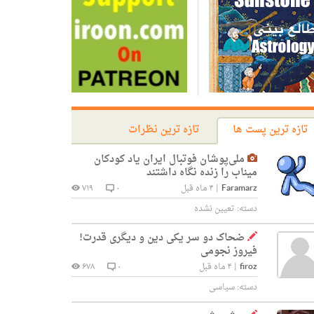
تازه ترین پست ها
تازه ترین نظرات
ملی‌پوشان فوتبال ایران یاد کودکان
میناب را زنده نگاه داشتند
Faramarz
|
۴ ماه قبل
۰
۷۱۹
دسته:
تعیین نشده
ضحاک دو سر یکی دین و دیگری قدرت!
فیروز نجومی
firoz
|
۴ ماه قبل
۰
۶۷۸
دسته:
سیاسی