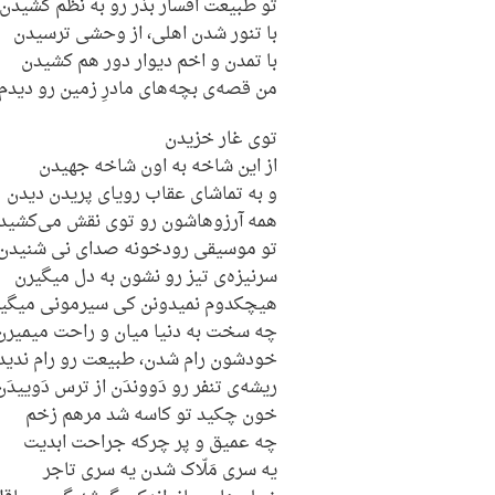
تو طبیعت افسار بذر رو به نظم کشیدن
با تنور شدن اهلی، از وحشی ترسیدن
با تمدن و اخم دیوار دور هم کشیدن
من قصه‌ی بچه‌های مادرِ زمین رو دیدم
توی غار خزیدن
از این شاخه به اون شاخه جهیدن
و به تماشای عقاب رویای پریدن دیدن
همه آرزوهاشون رو توی نقش می‌کشید
تو موسیقی رودخونه صدای نی شنیدن
سرنیزه‌ی تیز رو نشون به دل میگیرن
هیچکدوم نمیدونن کی سیرمونی میگی
چه سخت به دنیا میان و راحت میمیرن
خودشون رام شدن، طبیعت رو رام ندید
ریشه‌ی تنفر رو دَووندَن از ترس دَوییدَن
خون چکید تو کاسه شد مرهم زخم
چه عمیق و پر چرکه جراحت ابدیت
یه سری مَلّاک شدن یه سری تاجر