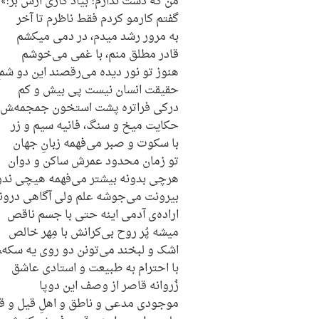
من که دست ندارم! بیاد کاری ازش بر!»
گفتم کارمو کردم فقط ناظرم تا آخر
به مرور رشد میدم، در دمی میکشم
قادر مطلق منم، با غمی می‌خوشم
هنوز تو نور دیده می‌رقصند این دو شم
حقیقت انسان نیست پی بیش و کم
درکی فراتره پشت استخون جمجمه‌‍ش
حکایت میخ و سنگ، فانیه سیم و زر
با سکوت و صبر می‌فهمه زبانِ جهان
تو زمان محدود عمرش ساکن و دوان
هرچی بدونه بیشتر می‌فهمه هیچی ندو
بیرونت می‌جوشه علم ولی آگاهی درون
اراده‌ی آدمی اینه حتی با جسم ناقص
میشه پُر روح بی‌کرانش با مِهر خالص
اشک و لبخند می‌تونن دو روی یه سکه‌‍ش
با احترام به طبیعت و استادی عاشق
زُروانه قاصر از وصف این دوپا
موجودی مدعی و ناطق و اهلِ قیل‌ و ق