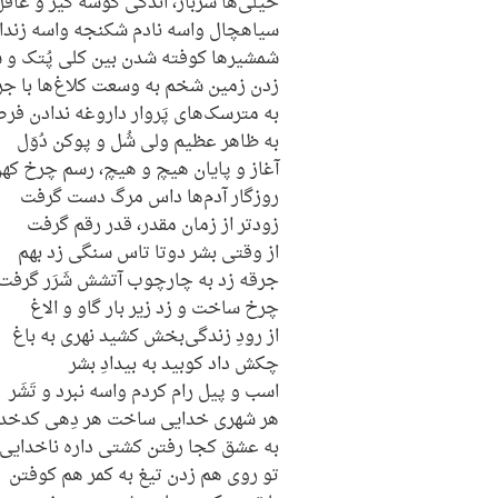
خیلی‌ها سرباز، اندکی گوشه گیر و عاقل
سیاهچال واسه نادم شکنجه واسه زندا
شمشیرها کوفته شدن بین کلی پُتک و 
زدن زمین شخم به وسعت کلاغ‌ها با ج
به مترسک‌های پَروار داروغه ندادن ف
به ظاهر عظیم ولی شُل و پوکن دُوَل
آغاز و پایان هیچ و هیچ، رسم چرخ که
روزگار آدم‌ها داس مرگ دست گرفت
زودتر از زمان مقدر، قدر رقم گرفت
از وقتی بشر دوتا تاس سنگی زد بهم
جرقه زد به چارچوب آتشش شَرَر گرفت
چرخ ساخت و زد زیر بار گاو و الاغ
از رودِ زندگی‌بخش کشید نهری به باغ
چکش داد کوبید به بیدادِ بشر
اسب و پیل رام کردم واسه نبرد و تَشَر
هر شهری خدایی ساخت هر دِهی کدخد
به عشق کجا رفتن کشتی داره ناخدایی
تو روی هم زدن تیغ به کمر هم کوفتن