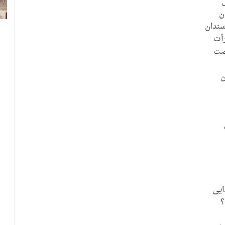
ن
سندان
رأت
رصت
ن
ایی
؟