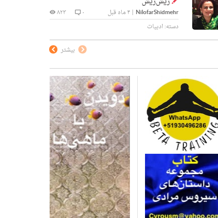
ریش‌ریش
NilofarShidmehr
|
۴ ماه قبل
۰
۸۲۳
دسته:
ادبیات
بیشتر