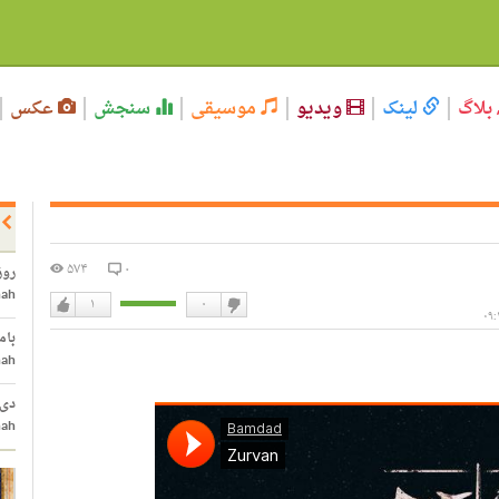
بلاگ
لینک
ویدیو
موسیقی
سنجش
عکس
۵۷۴
۰
روز
hah
۱
۰
دوست
دوست
بامد
نداشتن
دارم
hah
دی
hah