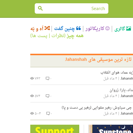
کاریکاتور
چنین گفت
گالری
اَه و بَه
همه چیز
(
نظرات
|
پست ها
)
تازه ترین موسیقی های Jahanshah
به عماد:
هوای انقلاب
Jahans
|
۴ ماه قبل
۰
۷۶۳
اد، یارا:
زروان
Jahans
|
۴ ماه قبل
۰
۵۷۴
 جی سیاوش:
رهبر مقوایی (رهبر بی دست و پا)
Jahans
|
۴ ماه قبل
۰
۵۰۰۴