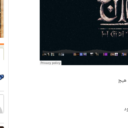
 هیچ
د