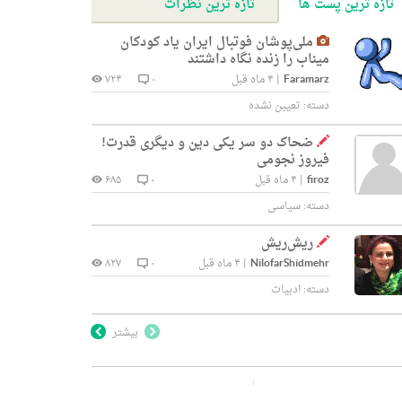
تازه ترین پست ها
تازه ترین نظرات
ملی‌پوشان فوتبال ایران یاد کودکان
میناب را زنده نگاه داشتند
Faramarz
|
۴ ماه قبل
۰
۷۲۴
دسته:
تعیین نشده
ضحاک دو سر یکی دین و دیگری قدرت!
فیروز نجومی
firoz
|
۴ ماه قبل
۰
۶۸۵
دسته:
سیاسی
ریش‌ریش
NilofarShidmehr
|
۴ ماه قبل
۰
۸۲۷
دسته:
ادبیات
بیشتر