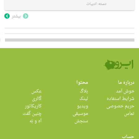
دسته:
ادبیات
بیشتر
درباره ما
محتوا
خوش آمد
بلاگ
عکس
شرایط استفاده
لینک
گالری
حریم خصوصی
ویدیو
کاریکاتور
تماس
موسیقی
چنین گفت
سنجش
اَه و بَه
حساب