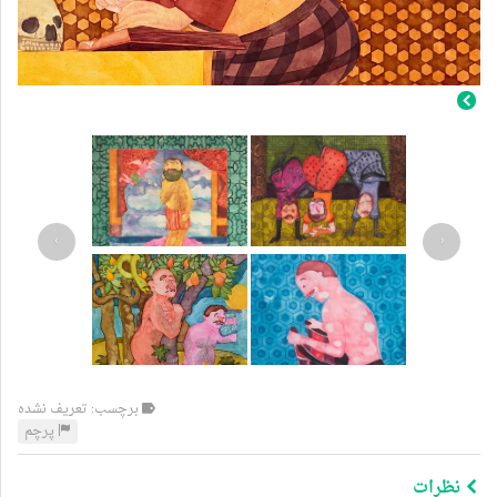
›
‹
برچسب: تعریف نشده
پرچم
نظرات