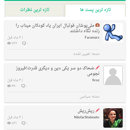
تازه ترین پست ها
تازه ترین نظرات
ملی‌پوشان فوتبال ایران یاد کودکان میناب را
زنده نگاه داشتند
Faramarz
|
۴ ماه قبل
۷۳۲
۰
دسته:
تعیین نشده
ضحاک دو سر یکی دین و دیگری قدرت!فیروز
نجومی
firoz
|
۴ ماه قبل
۶۹۰
۰
دسته:
سیاسی
ریش‌ریش
NilofarShidmehr
|
۴ ماه قبل
۸۳۱
۰