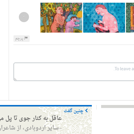
›
پرچم
چنین گفت
عاقل به کنار جوی تا پل م
سایر اردوبادی، از شاعرا
—