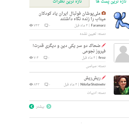
تازه ترین پست ها
تازه ترین نظرات
ملی‌پوشان فوتبال ایران یاد کودکان
میناب را زنده نگاه داشتند
Faramarz
|
۴ ماه قبل
۰
۷۴۳
دسته:
تعیین نشده
ضحاک دو سر یکی دین و دیگری قدرت!
فیروز نجومی
firoz
|
۴ ماه قبل
۰
۷۰۴
دسته:
سیاسی
ریش‌ریش
NilofarShidmehr
|
۴ ماه قبل
۰
۸۴۳
دسته:
ادبیات
بیشتر