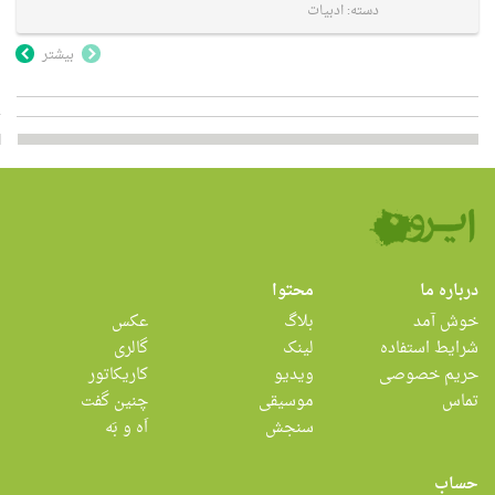
دسته:
ادبیات
بیشتر
درباره ما
محتوا
خوش آمد
بلاگ
عکس
شرایط استفاده
لینک
گالری
حریم خصوصی
ویدیو
کاریکاتور
تماس
موسیقی
چنین گفت
سنجش
اَه و بَه
حساب