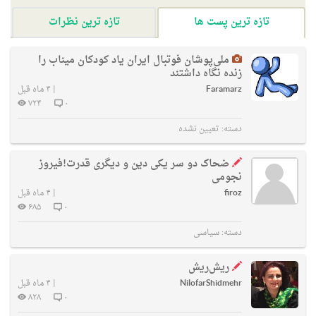
تازه ترین پست ها
تازه ترین نظرات
ملی‌پوشان فوتبال ایران یاد کودکان میناب را
زنده نگاه داشتند
Faramarz
|
۴ ماه قبل
۷۲۴
۰
دسته:
تعیین نشده
ضحاک دو سر یکی دین و دیگری قدرت!فیروز
نجومی
firoz
|
۴ ماه قبل
۶۸۵
۰
دسته:
سیاسی
ریش‌ریش
NilofarShidmehr
|
۴ ماه قبل
۸۲۸
۰