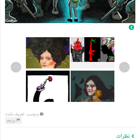
›
‹
برچسب: تعریف نشده
پرچم
نظرات