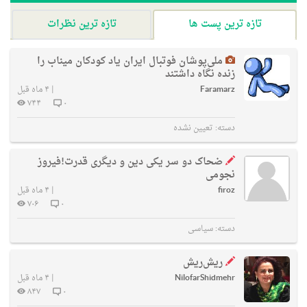
تازه ترین پست ها
تازه ترین نظرات
ملی‌پوشان فوتبال ایران یاد کودکان میناب را
زنده نگاه داشتند
Faramarz
|
۴ ماه قبل
۷۴۴
۰
دسته:
تعیین نشده
ضحاک دو سر یکی دین و دیگری قدرت!فیروز
نجومی
firoz
|
۴ ماه قبل
۷۰۶
۰
دسته:
سیاسی
ریش‌ریش
NilofarShidmehr
|
۴ ماه قبل
۸۴۷
۰