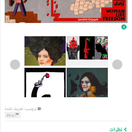
›
‹
برچسب: تعریف نشده
پرچم
نظرات