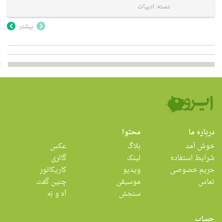
دسته:
ادبیات
بیشتر
درباره ما
محتوا
خوش آمد
بلاگ
عکس
شرایط استفاده
لینک
گالری
حریم خصوصی
ویدیو
کاریکاتور
تماس
موسیقی
چنین گفت
سنجش
اَه و بَه
حساب