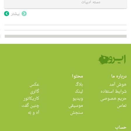
دسته:
ادبیات
بیشتر
درباره ما
محتوا
خوش آمد
بلاگ
عکس
شرایط استفاده
لینک
گالری
حریم خصوصی
ویدیو
کاریکاتور
تماس
موسیقی
چنین گفت
سنجش
اَه و بَه
حساب