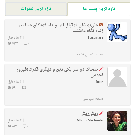
تازه ترین پست ها
تازه ترین نظرات
ملی‌پوشان فوتبال ایران یاد کودکان میناب را
زنده نگاه داشتند
Faramarz
|
۴ ماه قبل
۷۳۳
۰
دسته:
تعیین نشده
ضحاک دو سر یکی دین و دیگری قدرت!فیروز
نجومی
firoz
|
۴ ماه قبل
۶۹۰
۰
دسته:
سیاسی
ریش‌ریش
NilofarShidmehr
|
۴ ماه قبل
۸۳۱
۰