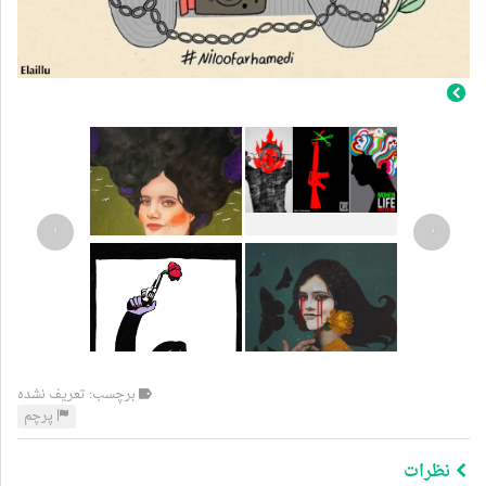
›
‹
برچسب: تعریف نشده
پرچم
نظرات