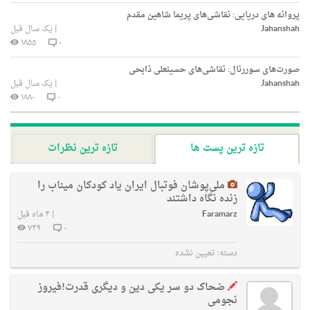
پروانه های دریایی: نقاشی‌های پریما شاهین مقدم
Jahanshah
|
یک سال قبل
۱۸۵۵
۰
صورت‌های سوررئال: نقاشی‌های حسینعلی ذابحی
Jahanshah
|
یک سال قبل
۱۸۸۰
۰
تازه ترین پست ها
تازه ترین نظرات
ملی‌پوشان فوتبال ایران یاد کودکان میناب را
زنده نگاه داشتند
Faramarz
|
۴ ماه قبل
۷۳۹
۰
دسته:
تعیین نشده
ضحاک دو سر یکی دین و دیگری قدرت!فیروز
نجومی