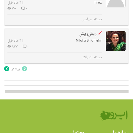
firoz
|
۴ ماه قبل
۷۰۰
۰
دسته:
سیاسی
ریش‌ریش
NilofarShidmehr
|
۴ ماه قبل
۸۳۷
۰
دسته:
ادبیات
بیشتر
درباره ما
محتوا