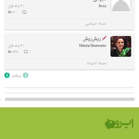
firoz
|
۴ ماه قبل
۷۰۰
۰
دسته:
سیاسی
ریش‌ریش
NilofarShidmehr
|
۴ ماه قبل
۸۳۷
۰
دسته:
ادبیات
بیشتر