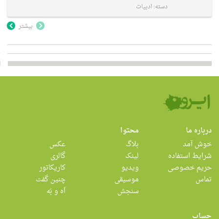
دسته:
ادبیات
بیشتر
درباره ما
محتوا
خوش آمد
بلاگ
عکس
شرایط استفاده
لینک
گالری
حریم خصوصی
ویدیو
کاریکاتور
تماس
موسیقی
چنین گفت
سنجش
اَه و بَه
حساب