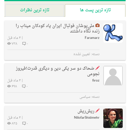
تازه ترین پست ها
تازه ترین نظرات
ملی‌پوشان فوتبال ایران یاد کودکان میناب را
زنده نگاه داشتند
Faramarz
|
۴ ماه قبل
۷۳۸
۰
دسته:
تعیین نشده
ضحاک دو سر یکی دین و دیگری قدرت!فیروز
نجومی
firoz
|
۴ ماه قبل
۶۹۸
۰
دسته:
سیاسی
ریش‌ریش
NilofarShidmehr
|
۴ ماه قبل
۸۳۵
۰