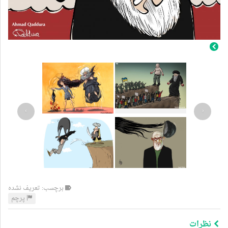
›
‹
برچسب: تعریف نشده
پرچم
نظرات