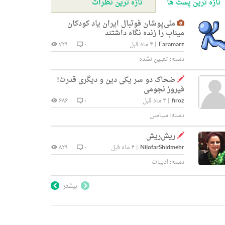
تازه ترین پست ها
تازه ترین نظرات
ملی‌پوشان فوتبال ایران یاد کودکان
میناب را زنده نگاه داشتند
Faramarz
|
۴ ماه قبل
۰
۷۲۹
دسته:
تعیین نشده
ضحاک دو سر یکی دین و دیگری قدرت!
فیروز نجومی
firoz
|
۴ ماه قبل
۰
۶۸۶
دسته:
سیاسی
ریش‌ریش
NilofarShidmehr
|
۴ ماه قبل
۰
۸۲۹
دسته:
ادبیات
بیشتر