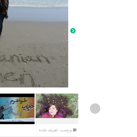
‹
برچسب: تعریف نشده