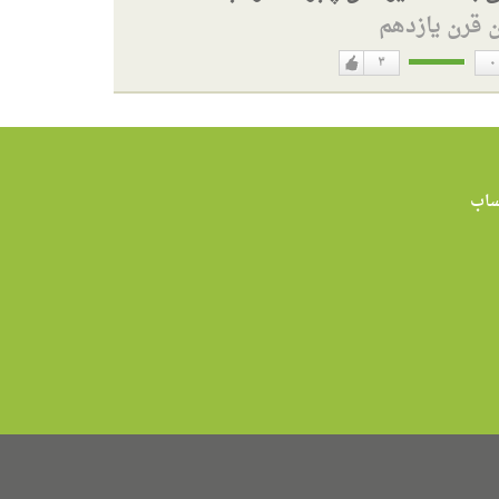
ن قرن یازدهم
۳
۰
دوست
ن
دارم
اب