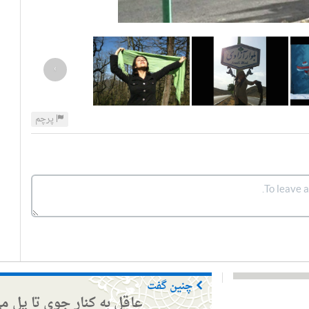
›
پرچم
چنین گفت
عاقل به کنار جوی تا پل م