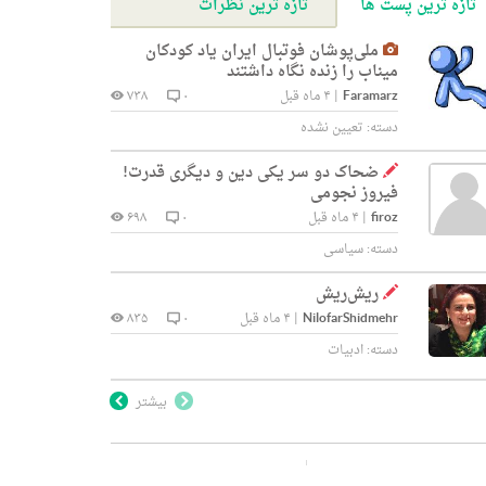
تازه ترین پست ها
تازه ترین نظرات
ملی‌پوشان فوتبال ایران یاد کودکان
میناب را زنده نگاه داشتند
Faramarz
|
۴ ماه قبل
۰
۷۳۸
دسته:
تعیین نشده
ضحاک دو سر یکی دین و دیگری قدرت!
فیروز نجومی
firoz
|
۴ ماه قبل
۰
۶۹۸
دسته:
سیاسی
ریش‌ریش
NilofarShidmehr
|
۴ ماه قبل
۰
۸۳۵
دسته:
ادبیات
بیشتر