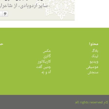
سایر اردوبادی، از شاعرا
—
دوست
نداشت
محتوا
حس
بلاگ
عکس
لینک
گالری
ویدیو
کاریکاتور
موسیقی
چنین گفت
سنجش
اَه و بَه