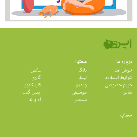
درباره ما
محتوا
خوش آمد
بلاگ
عکس
شرایط استفاده
لینک
گالری
حریم خصوصی
ویدیو
کاریکاتور
تماس
موسیقی
چنین گفت
سنجش
اَه و بَه
حساب