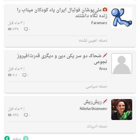
ملی‌پوشان فوتبال ایران یاد کودکان میناب را
زنده نگاه داشتند
Faramarz
|
۴ ماه قبل
۷۳۹
۰
دسته:
تعیین نشده
ضحاک دو سر یکی دین و دیگری قدرت!فیروز
نجومی
firoz
|
۴ ماه قبل
۷۰۱
۰
دسته:
سیاسی
ریش‌ریش
NilofarShidmehr
|
۴ ماه قبل
۸۳۸
۰
دسته:
ادبیات
بیشتر