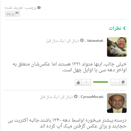
برچسب: تعریف نشده
پرچم
نظرات
Jahanshah
|
دنبال کن
|
یک سال قبل
خیلی جالب. اینها متولد ۱۳۲۱ هستند اما عکس‌شان متعلق به
اواخر دهه سی یا اوایل چهل است.
۲
۰
دوست
دوست
نداشتن
دارم
CyrousMoradi
|
دنبال کن
|
یک سال قبل
درسته.بیشتر میخوره اواسط دهه ۱۳۴۰ باشند.جالبه اکثریت بی
حجابند و برای عکس گرفتن میک آپ کرده اند