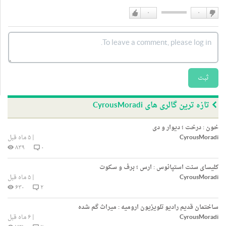
۰
۰
دوست
دوست
نداشتن
دارم
ثبت
تازه ترین گالری های CyrousMoradi
خون : درخت ؛ دیوار و دی
CyrousMoradi
|
۵ ماه قبل
۸۳۹
۰
کلیسای سنت استپانوس : ارس ؛ برف و سکوت
CyrousMoradi
|
۵ ماه قبل
۶۳۰
۲
ساختمان قدیم رادیو تلویزیون ارومیه : میراث گم شده
CyrousMoradi
|
۶ ماه قبل