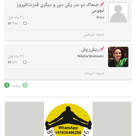
ضحاک دو سر یکی دین و دیگری قدرت!فیروز
نجومی
firoz
|
۴ ماه قبل
۶۸۷
۰
دسته:
سیاسی
ریش‌ریش
NilofarShidmehr
|
۴ ماه قبل
۸۳۱
۰
دسته:
ادبیات
بیشتر