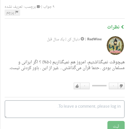
۹ جواب |
برچسب: تعریف نشده
پرچم
نظرات
RedWine
|
دنبال کن
|
یک سال قبل
هیچوقت نمیگذاشتیم، امروز هم نمیگذاریم (۵۰%) ؟ اگر ایرانی و
مسلمان بودی ـ حتما قرآن می‌‌گذاشتی‌... غیر از این ـ باور کردنی نیست.
۰
۰
دوست
دوست
نداشتن
دارم
ثبت