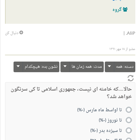
گروه
|
AliP.
دنبال کن
عضو از ۱۸ مهر ۱۳۹۱
دسته:
همه
مدت:
همه زمان ها
نشون بده:
هیچکدام
حالا....که خامنه ای نیست، جمهوری اسلامی تا کی سرنگون
خواهد شد؟
تا اواسط ماه مارس (۰%)
تا نوروز (۰%)
تا سیزده بدر (۰%)