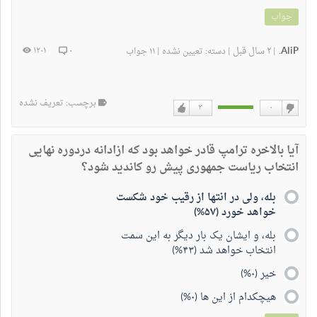
جواب
AliP.
۲ سال قبل
۱۲۰۱
۰
|
|
دسته:
تعیین نشده
|
۱۱ جواب
برچسب: تعریف نشده
۳
۰
دوست
دوست
نداشتن
دارم
آیا بالاخره ترامپ قادر خواهد بود که ازادانه دردوره نهایی
انتخاب ریاست جمهوری پیش رو کاندید شود؟
بله، ولی در انتها از رقیب خود شکست
خواهد خورد (۵۷%)
بله، و ایشان یک بار دیگر به این سمت
انتخاب خواهد شد (۴۳%)
خیر (۰%)
هیچکدام از این ها (۰%)