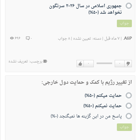
جمهوری اسلامی در سال ۲۰۲۶ سرنگون
نخواهد شد (۵۰%)
جواب
AliP.
۷ ماه قبل
۶۹۶
۰
|
|
دسته:
تعیین نشده
|
۸ جواب
برچسب: تعریف نشده
۰
۰
دوست
دوست
نداشتن
دارم
از تغییر رژیم با کمک و حمایت دول خارجی:
حمایت میکنم (۵۰%)
حمایت نمیکنم (۵۰%)
پاسخ من در این گزینه ها نمیگنجد (۰%)
جواب