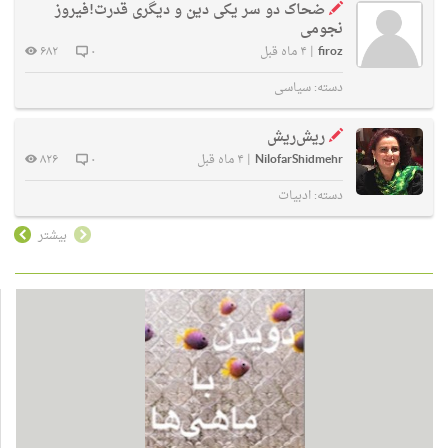
ضحاک دو سر یکی دین و دیگری قدرت!فیروز
نجومی
firoz
|
۴ ماه قبل
۰
۶۸۲
دسته:
سیاسی
ریش‌ریش
NilofarShidmehr
|
۴ ماه قبل
۰
۸۲۶
دسته:
ادبیات
بیشتر