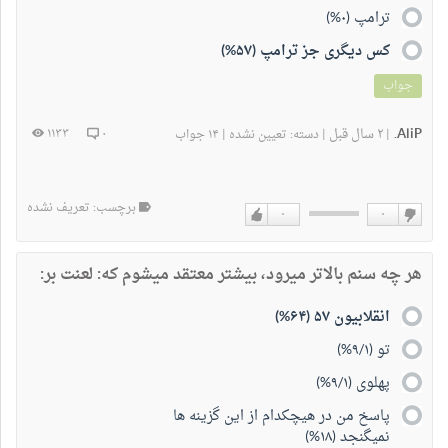
ترامپ (۰%)
کس دیگری جز ترامپ (۵۷%)
جواب
AliP.
۲ سال قبل
۱۱۳۳
۰
|
|
دسته:
تعیین نشده
|
۱۴ جواب
برچسب: تعریف نشده
۰
۰
دوست
دوست
نداشتن
دارم
هر چه سنم بالاتر میرود، بیشتر معتقد میشوم که: لعنت بر:
انقلابیون ۵۷ (۶۴%)
تو (۹/۱%)
پهلوی (۹/۱%)
پاسخ من در هیچکدام از این گزینه ها
نمیگنجد (۱۸%)