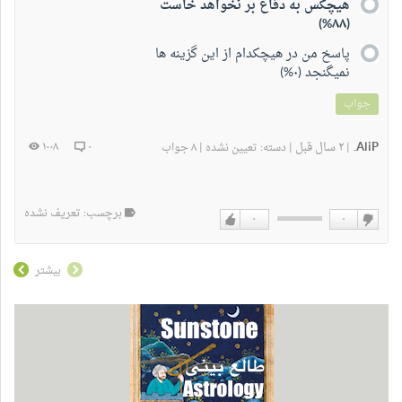
هیچکس به دفاع بر نخواهد خاست
(۸۸%)
پاسخ من در هیچکدام از این گزینه ها
نمیگنجد (۰%)
جواب
AliP.
۲ سال قبل
۱۰۰۸
۰
|
|
دسته:
تعیین نشده
|
۸ جواب
برچسب: تعریف نشده
۰
۰
دوست
دوست
نداشتن
دارم
بیشتر