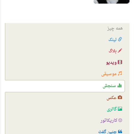
همه چیز
لینک
بلاگ
ویدیو
موسیقی
سنجش
عکس
گالری
کاریکاتور
چنین گفت