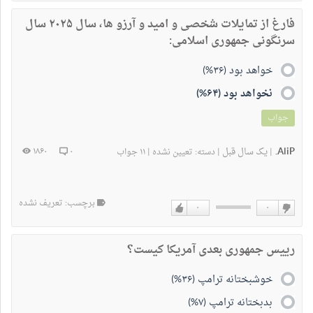
نداشتن
دارم
فارغ از تمایلات شخصی و امید و آرزو ها، سال ۲۰۲۵ سال
سرنگونی جمهوری اسلامی:
خواهد بود (۳۶%)
نخواهد بود (۶۴%)
جواب
AliP.
یک سال قبل
۱۸۶۰
۰
|
|
دسته:
تعیین نشده
|
۱۱ جواب
برچسب: تعریف نشده
۰
۰
دوست
دوست
نداشتن
دارم
رییس جمهوری بعدی آمریکا کیست؟
خوشبختانه ترامپ (۳۶%)
بدبختانه ترامپ (۷%)