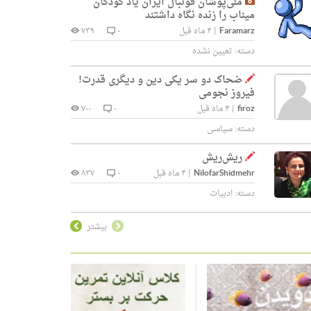
ملی‌پوشان فوتبال ایران یاد کودکان
میناب را زنده نگاه داشتند
Faramarz
|
۴ ماه قبل
۰
۷۳۹
دسته:
تعیین نشده
ضحاک دو سر یکی دین و دیگری قدرت!
فیروز نجومی
firoz
|
۴ ماه قبل
۰
۷۰۰
دسته:
سیاسی
ریش‌ریش
NilofarShidmehr
|
۴ ماه قبل
۰
۸۳۷
دسته:
ادبیات
بیشتر