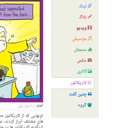
لینک
بلاگ
ویدیو
موسیقی
سنجش
عکس
گالری
کاریکاتور
چنین گفت
گروه
AliP.
|
۱۱ سال قبل
اونهایی که از کاریکاتور
های مختلف ابراز کردند، نم
اینگونه کاریکاتور ها در جر