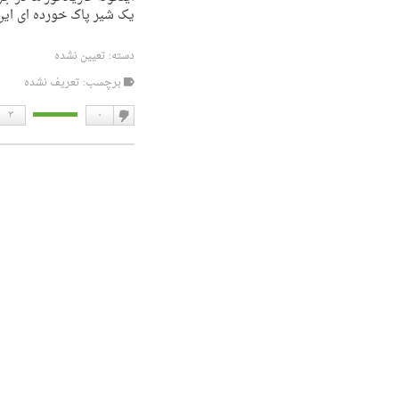
یک شیر پاک خورده ای این ر
دسته:
تعیین نشده
برچسب: تعریف نشده
۳
۰
دوست
نداشتن