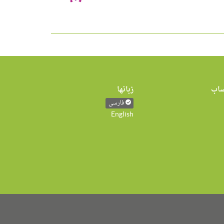
اب
زبانها
فارسی
English