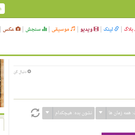
بلاگ
لینک
ویدیو
موسیقی
سنجش
عکس
دنبال کن
:
همه زمان ها
نشون بده:
هیچکدام