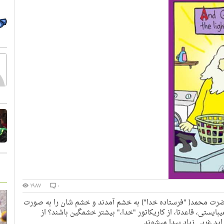
۱۹۸۷
۰
 حضرت محمد( "فرستاده خدا") به خشم آمدند و خشم شان را به صورت
یبایستی، قاعدتا، از کاریکاتور "خدا،" بیشتر خشمگین باشند؟ از
اید غربی زیاد پیدا میشوند.