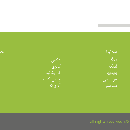
محتوا
حس
بلاگ
عکس
لینک
گالری
ویدیو
کاریکاتور
موسیقی
چنین گفت
سنجش
اَه و بَه