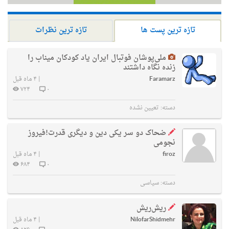
تازه ترین پست ها
تازه ترین نظرات
ملی‌پوشان فوتبال ایران یاد کودکان میناب را
زنده نگاه داشتند
Faramarz
|
۴ ماه قبل
۷۲۴
۰
دسته:
تعیین نشده
ضحاک دو سر یکی دین و دیگری قدرت!فیروز
نجومی
firoz
|
۴ ماه قبل
۶۸۴
۰
دسته:
سیاسی
ریش‌ریش
NilofarShidmehr
|
۴ ماه قبل