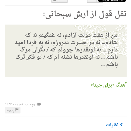
دوست
دوست
نقل قول از آرش سبحانی:
نداشتن
دارم
من از هفت دولت آزادم، نه غمگینم نه که
شادم... نه در حسرت دیروزم، نه به فردا امید
دارم ... نه اونقدرها جوونم که / نگران مرگ
باشم ... نه اونقدرها نشئه ام که / تو فکر ترک
باشم ...
آهنگ «برای جینا»
برچسب: تعریف نشده
پرچم
نظرات