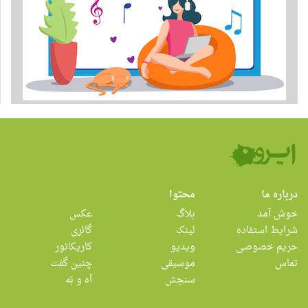
درباره ما
محتوا
خوش آمد
بلاگ
عکس
شرایط استفاده
لینک
گالری
حریم خصوصی
ویدیو
کاریکاتور
تماس
موسیقی
چنین گفت
سنجش
اَه و بَه