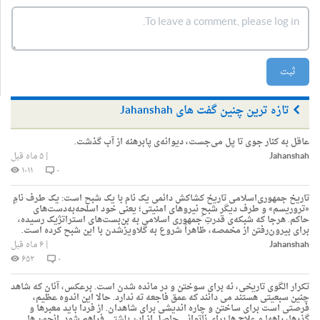
ثبت
تازه ترین چنین گفت های Jahanshah
عاقل به کنار جوی تا پل می‌جست، دیوانه‌ی پابرهنه از آب گذشت.
Jahanshah
|
۵ ماه قبل
۱۰۱۱
۰
تاریخ جمهوری‌اسلامی تاریخ کشاکش دائمی یک نام با یک شبح است: یک طرف نامِ
«تروریسم» و طرف دیگر شبحِ نیروهای امنیتی؛ یعنی خود اسلحه‌به‌دست‌های
حاکم. هرجا که شبکه‌ی قدرتِ جمهوری اسلامی به بن‌بست‌های استراتژیک رسیده،
برای بیرون‌رفتن از مخمصه، ظاهراً شروع به گلاویزشدن با این شبح کرده است.
Jahanshah
|
۶ ماه قبل
۶۵۲
۰
تكرار الگوی تاریخی، نه برای سوختن و در مانده شدن است. برعكس، آنان كه شاهد
چنین سبعیتی هستند می دانند كه عمق فاجعه ته ندارد. حالا این اندوه عظیم،
فرصتی است برای ساختن و چاره اندیشی برای شاهدان. از فردا باید معبرها و
گذرها، راهها و علاج ها برای ناتوانی حاصل از این پلشتی فراهم شود. انجمن ها