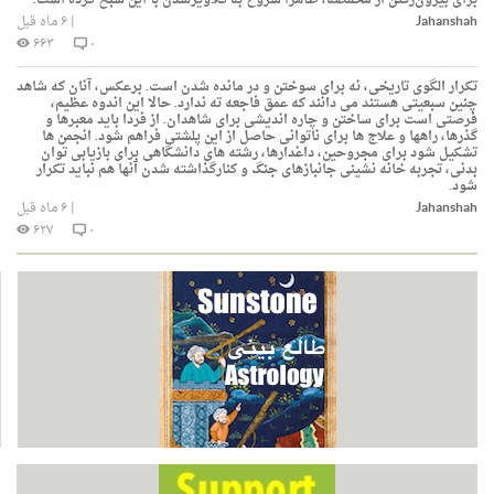
برای بیرون‌رفتن از مخمصه، ظاهراً شروع به گلاویزشدن با این شبح کرده است.
Jahanshah
|
۶ ماه قبل
۶۶۳
۰
تكرار الگوی تاریخی، نه برای سوختن و در مانده شدن است. برعكس، آنان كه شاهد
چنین سبعیتی هستند می دانند كه عمق فاجعه ته ندارد. حالا این اندوه عظیم،
فرصتی است برای ساختن و چاره اندیشی برای شاهدان. از فردا باید معبرها و
گذرها، راهها و علاج ها برای ناتوانی حاصل از این پلشتی فراهم شود. انجمن ها
تشكیل شود برای مجروحین، داغدارها، رشته های دانشگاهی برای بازیابی توان
بدنی، تجربه خانه نشینی جانبازهای جنگ و كنارگذاشته شدن آنها هم نباید تكرار
شود.
Jahanshah
|
۶ ماه قبل
۶۲۷
۰