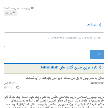
برچسب: تعریف نشده
پرچم
نظرات
ثبت
تازه ترین چنین گفت های Jahanshah
عاقل به کنار جوی تا پل می‌جست، دیوانه‌ی پابرهنه از آب گذشت.
Jahanshah
|
۶ ماه قبل
۱۰۲۷
۰
تاریخ جمهوری‌اسلامی تاریخ کشاکش دائمی یک نام با یک شبح است: یک طرف نامِ
«تروریسم» و طرف دیگر شبحِ نیروهای امنیتی؛ یعنی خود اسلحه‌به‌دست‌های
حاکم. هرجا که شبکه‌ی قدرتِ جمهوری اسلامی به بن‌بست‌های استراتژیک رسیده،