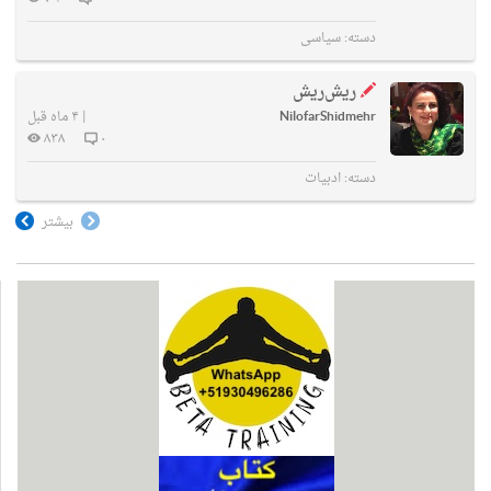
دسته:
سیاسی
ریش‌ریش
NilofarShidmehr
|
۴ ماه قبل
۸۳۸
۰
دسته:
ادبیات
بیشتر