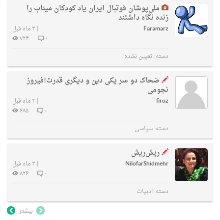
ملی‌پوشان فوتبال ایران یاد کودکان میناب را
زنده نگاه داشتند
Faramarz
|
۴ ماه قبل
۷۲۴
۰
دسته:
تعیین نشده
ضحاک دو سر یکی دین و دیگری قدرت!فیروز
نجومی
firoz
|
۴ ماه قبل
۶۸۵
۰
دسته:
سیاسی
ریش‌ریش
NilofarShidmehr
|
۴ ماه قبل
۸۲۶
۰
دسته:
ادبیات
بیشتر