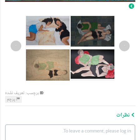
›
‹
برچسب: تعریف نشده
پرچم
نظرات