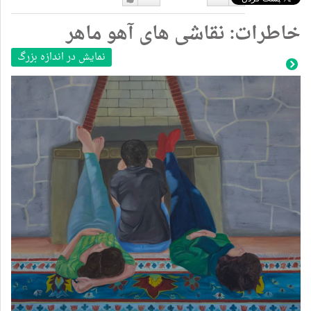
دوست
دوست
خاطرات: نقاشی های آهو ماهر
نداشتن
دارم
نمایش در اندازه بزرگ