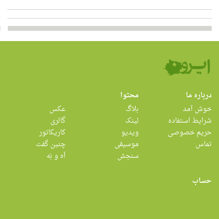
درباره ما
محتوا
خوش آمد
بلاگ
عکس
شرایط استفاده
لینک
گالری
حریم خصوصی
ویدیو
کاریکاتور
تماس
موسیقی
چنین گفت
سنجش
اَه و بَه
حساب