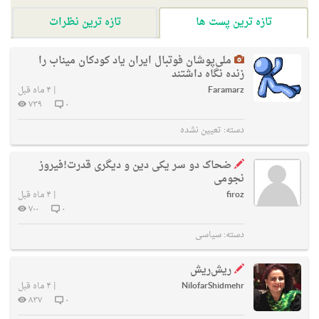
تازه ترین پست ها
تازه ترین نظرات
ملی‌پوشان فوتبال ایران یاد کودکان میناب را
زنده نگاه داشتند
Faramarz
|
۴ ماه قبل
۷۳۹
۰
دسته:
تعیین نشده
ضحاک دو سر یکی دین و دیگری قدرت!فیروز
نجومی
firoz
|
۴ ماه قبل
۷۰۰
۰
دسته:
سیاسی
ریش‌ریش
NilofarShidmehr
|
۴ ماه قبل
۸۳۷
۰