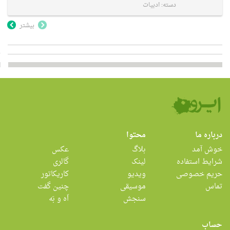
دسته:
ادبیات
بیشتر
درباره ما
محتوا
خوش آمد
بلاگ
عکس
شرایط استفاده
لینک
گالری
حریم خصوصی
ویدیو
کاریکاتور
تماس
موسیقی
چنین گفت
سنجش
اَه و بَه
حساب