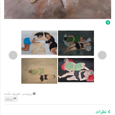
›
‹
برچسب: تعریف نشده
پرچم
نظرات