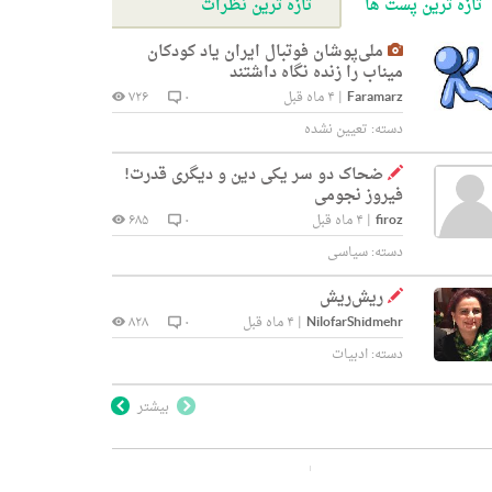
تازه ترین پست ها
تازه ترین نظرات
ملی‌پوشان فوتبال ایران یاد کودکان
میناب را زنده نگاه داشتند
Faramarz
|
۴ ماه قبل
۰
۷۲۶
دسته:
تعیین نشده
ضحاک دو سر یکی دین و دیگری قدرت!
فیروز نجومی
firoz
|
۴ ماه قبل
۰
۶۸۵
دسته:
سیاسی
ریش‌ریش
NilofarShidmehr
|
۴ ماه قبل
۰
۸۲۸
دسته:
ادبیات
بیشتر