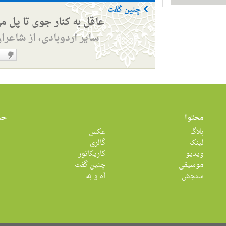
چنین گفت
عاقل به کنار جوی تا پل م
سایر اردوبادی، از شاعرا
—
دوست
نداشت
محتوا
حس
بلاگ
عکس
لینک
گالری
ویدیو
کاریکاتور
موسیقی
چنین گفت
سنجش
اَه و بَه