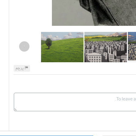
›
پرچم