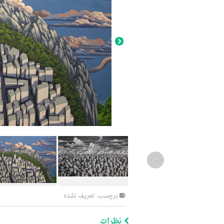
‹
برچسب: تعریف نشده
نظرات