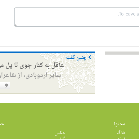
چنین گفت
عاقل به کنار جوی تا پل م
سایر اردوبادی، از شاعرا
—
دوست
نداشت
محتوا
حس
بلاگ
عکس