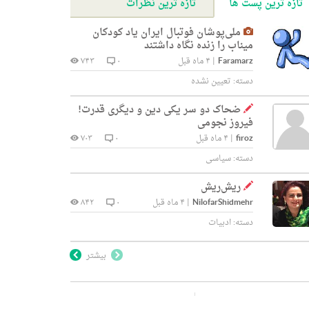
تازه ترین پست ها
تازه ترین نظرات
ملی‌پوشان فوتبال ایران یاد کودکان
میناب را زنده نگاه داشتند
Faramarz
|
۴ ماه قبل
۰
۷۴۳
دسته:
تعیین نشده
ضحاک دو سر یکی دین و دیگری قدرت!
فیروز نجومی
firoz
|
۴ ماه قبل
۰
۷۰۳
دسته:
سیاسی
ریش‌ریش
NilofarShidmehr
|
۴ ماه قبل
۰
۸۴۲
دسته:
ادبیات
بیشتر