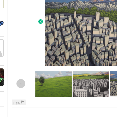
›
پرچم