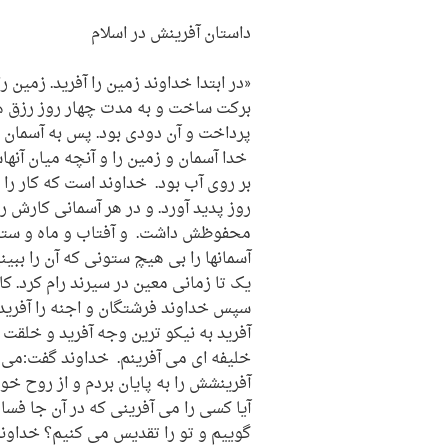
داستان آفرینش در اسلام
«در ابتدا خداوند زمین را آفرید. زمین را
برکت ساخت و به مدت چهار روز رزق هم
پرداخت و آن دودی بود. پس به آسمان و ز
خدا آسمان و زمین را و آنچه میان آنه
بر روی آب بود. خداوند است که کار را 
روز پدید آورد. و در هر آسمانی کارش را
محفوظش داشت. و آفتاب و ماه و ستار
آسمانها را بی هیچ ستونی که آن را ببی
یک تا زمانی معین در سیرند رام کرد. کار
سپس خداوند فرشتگان و اجنه را آفرید.
آفرید به نیکو ترین وجه آفرید و خلقت ا
خلیفه ای می آفرینم. خداوند گفت:می 
آفرینشش را به پایان بردم و از روح خود
آیا کسی را می آفرینی که در آن جا فسا
گوییم و تو را تقدیس می کنیم؟ خداوند 