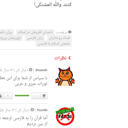
کنند. والله المشتکی!
برچسب:
داستان آفرینش در اسلام
بیژن نامو
فساد روحانیان
زبان فارسی
ابوریحان بیرون
دشمنی اسلام با فارسی
نظرات
divaneh
|
دنبال کن
|
۱۳ سال قبل
با سپاس از شما برای این مط
تورات عبری و عربی.
۲
۰
دوست
دو
نداشتن
دار
fozolie
|
دنبال کن
|
۱۳ سال قبل
أما قرآن را به فارسى ترجمه 
از بين برديم