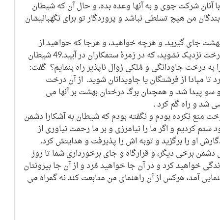
د با آنان شرکت جوی و به آنها وعده بده. و حال آن که شیطان
بندگان من هیچ تسلطی نباشد و پروردگار تو برای نگهبانیشان
بهشت جای گیرید. و هرچه خواهید، و هرجا که خواهید از
ثمرات آن به خوشی بخورید. و به این درخت نزدیک نشوید، که در زمرۀ ستمکاران در آیید.49 شیطان
ا به درخت جاودانگی و مُلکی زوال ناپذیر راه بنمایم؟ گفت:
د تا مبادا از فرشتگان یا جاویدانان شوید. از آن درخت
 سو پیدا شد. و همچنان برگ درختان بهشت بر آنها می
 شد و راه گم کرد .
 درخت منع نکرده بودم و نگفته بودم که شیطان به آشکارا دشمن
 ستم کردیم و اگر ما را نیامرزی و بر ما رحمت نیاوری از
رش او را برگزید و توبه اش را پذیرفت و هدایتش کرد.
دشمن برخی دیگر، و قرارگاه و جای برخورداری شما تا روز
دگی خواهید کرد و در آن جا خواهید مُرد و از آن جا بیرونتان
هنمایی آمد، هرکس از آن راهنمای من متابعت کند نه گمراه می