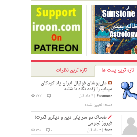
تازه ترین پست ها
تازه ترین نظرات
ملی‌پوشان فوتبال ایران یاد کودکان
میناب را زنده نگاه داشتند
Faramarz
|
۴ ماه قبل
۰
۷۲۳
دسته:
تعیین نشده
ضحاک دو سر یکی دین و دیگری قدرت!
فیروز نجومی
firoz
|
۴ ماه قبل
۰
۶۸۱