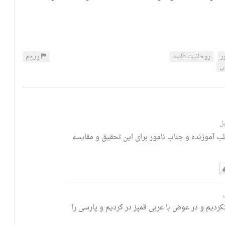
ر
روحانیت فاسد
پرچم
ی
لب آموزنده و جناب نامور برای این تحقیق و مقایسه
ست
م
نكرديم و در عوض با عربى قمپز در كرديم و پارسى را