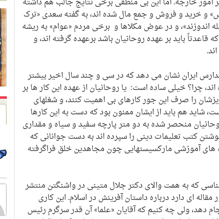
یر امور خارجه. اما این بی منطقی برخی نتایج جالب هم داشته
نس» و خرید و فروش و جمع مال شده اند، به گفته سعدی «ترک
له اندوزند»، و در عوض مکلاها و برخی مردم «عوام» به ریشه
 قاعدتاً باید بر عهده روحانیان باشد برعهده گرفته اند، و
ند.
 مدارس ایران نشان می دهد که در سی و چند سال اخیر بیشتر
اند، چرا؟ خیلی ساده است: یا روحانیان از عهده این کار ها بر
یزشان را صرف این جور کارهای بی اهمیت کنند، و شغلهای
است، شاید هم باید از ایشان ممنون بود که دست به این کارها
وحانیان منحصر شده به دو متر پارچه سفید و سیاه و مقداری
وشتن کتب تعلیمات دینی را سپرده اند به دست جوانانی که
ه های آموزشی مارکسیستهایی چون مجاهدین خلق فراگرفته
ر 1392 مجله ایران شناسی که به همت والای دکتر جلال متینی در واشنگتن منتشر
قاله ای دارد درباره داستان آفرینش در اسلام. این کاری
ام دهد، ولی چه کنیم که آقایان «علما» آن قدر سرگرم رئیس