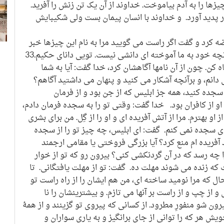
یزها را به آدم بیاموخت. خداوند از آن یک تن زنش را آفرید.
ر پدید آورد. و خداوند با انسان پیمان بست ولی شکیبایش
ه کرد و گفت اگر راست می گویید مرا به نام این چیزها خبر
دهید.32 گفتند: منزهی تو. و ما را جز آنچه خود به ما آموخته ای دانشی نیست. تویی دانای حکیم.33
اه کن. چون از آن نامها آگاهشان کرد، خدا گفت: آیا به شما
ی دانم، و برآنچه آشکار می کنید و پنهان می داشتید آگاهم؟
 سجده کنید، همه جز ابلیس که از جن بود و از فرمان
 از کافران بود. خدا گفت: وقتی تو را به سجده فرمان دادم،
او بهترم. مرا از آتش آفریده ای و او را از گِل. من برای بشری
 ای سجده نمی کنم. گفت: ای ابلیس، چه چیز تو را از سجده
آفریده ام منع کرد؟ آیا بزرگی فروختی یا مقامی ارجمند
 چه رسد که در آن گردنکشی کنی؟ بیرون رو که تو از خوار
که زنده می شوند مهلت ده. گفت: تو از مهلت یافتگانی. تا
که مرا نومید ساخته ای، من هم ایشان را از راه راست تو
از چپ و از راست بر آنها می تازم. و بیشترینشان را نا
ون شو منفورِ مطرود. از کسانی که پیروی تو گزینند و از همۀ
یش هر که را توانی از جای برانگیز و به یاری سواران و