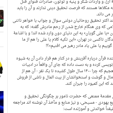
ارز، و واردات شکر و پنبه و توتون، صادرات فتوای قتل
مکلاها هستند که فرصت تحقیق دینی ندارند و آن را باید
 می داند.
حد اکثر تحقیق روحانیان دولتی سوال و جواب با خواهر ناتنی
امی که وی هنگام خارج شدن از رحم مادرش گفته: که به
«یا علی گویان» به این دنیای دون وارد شده اند! و با اشاعۀ
دگان تاکسی در تهران، «این تکیه کلام یا علی را هم از ما
وییم یا علی یاد مادر رهبر می افتیم»؟!
نده قرآن درباره آفرینش و در کنار هم قرار دادن آن به شیوه
نویسی کرده و به دست داده که جای آن واقعاً در ادبیات
فارسی و اسلامی ما خالی بود و من متعجبم که چرا ۱۴۰۰ سال طول کشیده تا یک نفر - آن هم از
 مال و گوشت و استخوانشان از بیت المال و ناشی از فروش
 که این کمبود را جبران کند.
ای مقدمۀ ممتعی که حضرت نامور بر چگونگی تحقیق و
بع یهودی - مسیحی، و نیز منابع و مآخذ آن نوشته اند مراجعه
قتاً خواندنی و آموزنده است: