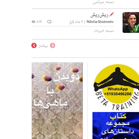
دسته:
سیاسی
ریش‌ریش
NilofarShidmehr
|
۴ ماه قبل
۰
۸۲۶
دسته:
ادبیات
بیشتر