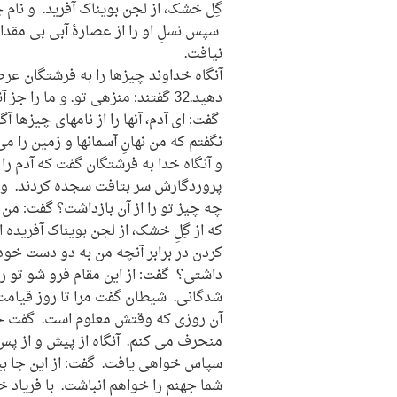
گِل خشک، از لجن بویناک آفرید. و نام چ
سپس نسلِ او را از عصارۀ آبی بی مقدا
نیافت.
آنگاه خداوند چیزها را به فرشتگان عرض
گفت: ای آدم، آنها را از نامهای چیزها آگ
نگفتم که من نهانِ آسمانها و زمین را م
و آنگاه خدا به فرشتگان گفت که آدم را
پروردگارش سر بتافت سجده کردند. و او
چه چیز تو را از آن بازداشت؟ گفت: من از 
که از گِلِ خشک، از لجن بویناک آفریده
کردن در برابر آنچه من به دو دست خود 
داشتی؟ گفت: از این مقام فرو شو تو را
شدگانی. شیطان گفت مرا تا روز قیامت 
آن روزی که وقتش معلوم است. گفت حال 
منحرف می کنم. آنگاه از پیش و از پس و 
سپاس خواهی یافت. گفت: از این جا بیر
شما جهنم را خواهم انباشت. با فریاد خو