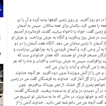
 در دو روز آفرید. بر روی زمین کوهها پدید آورد و آن را پر
ه را معین کرد، یکسان برای همه سائلان. سپس به آسمان
مین گفت: خواه یا ناخواه بیایید. گفتند: فرمانبردار آمدیم.
است در شش روز بیافرید، و آنگاه به عرش پرداخت. و عرش او
از آسمان تا زمین سامان می دهد. آنگاه هفت آسمان را در دو
 به آن وحی کرد. و آسمانِ فرودین را به چراغهایی بیاراست و
گان مسخر فرمان او هستند. الله همان خداوندی ست که
نید برافراشت. سپس به عرش پرداخت و آفتاب و ماه را که هر
ها را می گردانَد و آیات را بیان می کند.
 و جن را از آتش سوزندۀ بدون دود آفرید. هر آنچه خداوند
نسان را از گِل آغاز کرد. خداوند به فرشتگان گفت من در زمین
خواهم بشری از گلِ خشک، از لجن بویناک بیافرینم. چون
 در آن دمیدم، در برابر او به سجده بیفتید. فرشتگان گفتند:
د کند و خونها بریزد، در حالی که ما به ستایش تو تسبیح می
گفت آنچه من می دانم شما نمی دانید . خداوند آدمی را از