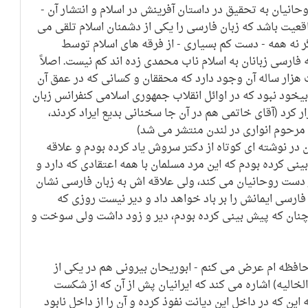
حانیان به تحقیق در داستان آفرینش در اسلام و انتشار آن -
واقعیت باشد که زبان فارسی را یکی از دشمنان اسلام تلقی می
گر نه همه - دست کم بسیاری - از فرقه های اسلام توسط
فارسی زبانان به اسلام ناب محمدی زده اند کم نیست. اصلاً
 هزار ساله آن وجود دارد که محققان و کسانی که در عمق آن
یخود نبود که در اوائل انقلاب جمهوری اسلامی کنفرانس زبان
ار کرد (آقای خاتمی هم در آن جا سخنانی بدیع ایراد کردند،
مرحوم انواری در لندن منتشر می شد)
 در نوشته ای کوتاه از دکتر سروش یاد کرده بودم و علاقه
نی کرده بودم که این مرد مسلمان با همه اعتقادی که دارد و
ز دست روحانیان می کند، ولی علاقه اش به زبان فارسی نشان
 فارسی ایمانش را بر باد خواهد داد و دیر نیست روزی که
ه چنان که پیش بینی کرده بودم، دیر و زود داشت ولی سوخت و
ه حافظه ام عرض می کنم - ابوریحان بیرونی هم در یکی از
 الخالیه) اشاره می کند که ایرانیان پش از آن که از شکست
این که در داخل این دیانت نفوذ کرده و آن را از داخل نابود