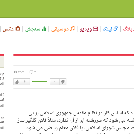
بلاگ
لینک
ویدیو
موسیقی
سنجش
عکس
۱۳۵۱
۴
چرا
وجو
۶
۰
adi
دوست
دوست
نداشتن
دارم
نگا
اسل
adi
ه که اساس کار در نظام مقدس جمهوری اسلامی بر بی
روا
 می شود که سررشته ای از آن ندارد، مثلاً فلان گلگیر ساز
همج
 مجلس شورای اسلامی، یا فلان معلم ریاضی می شود
adi