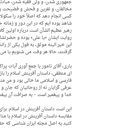
جمهوری شدن، و ولی فقیه شدن، مبادلۀ 
مخالفان، و نفرین و فحش و فضیحت به 
کسی انجام دهد که اصلاً خود را سکولار
شاهد بوده ایم که در این دور و زمانه 
رهبر عظیم الشأن است درباره اولین کل
روایت ایشان «یا علی» بوده و حضرتشان 
این خبر البته موثق، به قول یکی از رانن
گرفتند، حالا هر وقت می شنویم یا می گ
باری، آقای نامور با جمع آوری آیات پراک
ای منطقی، داستان آفرینش اسلام را باز
عرفی گرایان نه از روحانیان که جان و
خدا و پیغمبر است – به صرافت آن بیفتد
این است داستان آفرینش در اسلام. بر
مقایسه داستان آفرینش در اسلام با منا
کنید به اصل مجله ایران شناسی که حقی