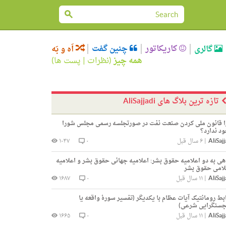
کاریکاتور
چنین گفت
گالری
اَه و بَه
همه چیز
(
نظرات
|
پست ها
)
تازه ترین بلاگ های AliSajjadi
 قانون ملی کردن صنعت نفت در صورتجلسه رسمی مجلس شورا
د ندارد؟
AliSajj
|
۶ سال قبل
۰
۱۰۴۷
هی به دو اعلامیه حقوق بشر: اعلامیه جهانی حقوق بشر و اعلامیه
امی حقوق بشر
AliSajj
|
۱۱ سال قبل
۰
۱۶۸۷
بط رومانتیک آیات عظام با یکدیگر (تفسیر سورۀ واقعه یا
سنگرایی شرعی)
AliSajj
|
۱۱ سال قبل
۰
۱۶۶۵