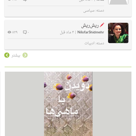
دسته:
سیاسی
ریش‌ریش
NilofarShidmehr
|
۴ ماه قبل
۰
۸۲۹
دسته:
ادبیات
بیشتر