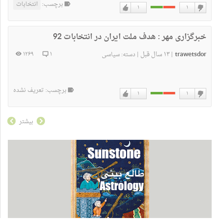
برچسب:
انتخابات
۱
۱
دوست
دوست
نداشتن
دارم
خبرگزاری مهر :
هدف ملت ایران در انتخابات 92
trawetsdor
۱۳ سال قبل
۱۲۶۹
۱
|
|
دسته:
سیاسی
برچسب: تعریف نشده
۱
۱
دوست
دوست
نداشتن
دارم
بیشتر