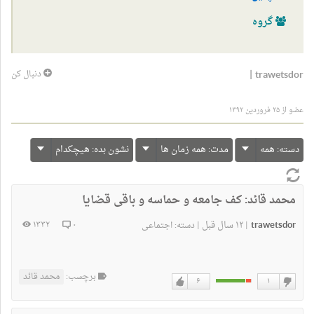
گروه
|
trawetsdor
دنبال کن
عضو از ۲۵ فروردین ۱۳۹۲
دسته:
همه
مدت:
همه زمان ها
نشون بده:
هیچکدام
محمد قائد:
کف جامعه و حماسه و باقی قضایا
trawetsdor
۱۲ سال قبل
۱۳۳۲
۰
|
|
دسته:
اجتماعی
برچسب:
محمد قائد
۶
۱
دوست
دوست
نداشتن
دارم