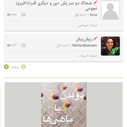
ضحاک دو سر یکی دین و دیگری قدرت!فیروز
نجومی
firoz
|
۴ ماه قبل
۰
۶۷۸
دسته:
سیاسی
ریش‌ریش
NilofarShidmehr
|
۴ ماه قبل
۰
۸۲۳
دسته:
ادبیات
بیشتر